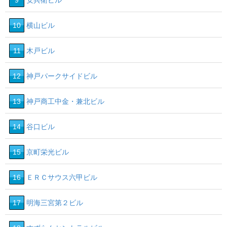
9
安兵衛ビル
10
横山ビル
11
木戸ビル
12
神戸パークサイドビル
13
神戸商工中金・兼北ビル
14
谷口ビル
15
京町栄光ビル
16
ＥＲＣサウス六甲ビル
17
明海三宮第２ビル