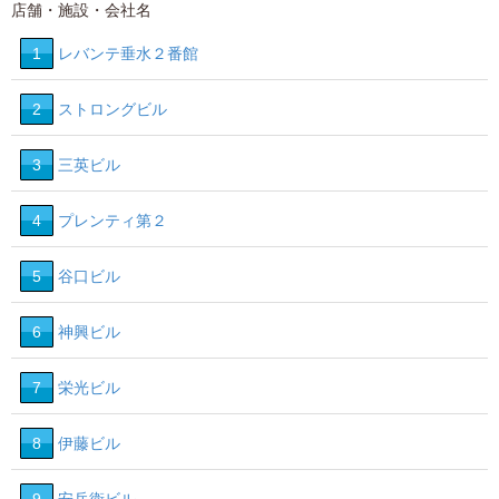
店舗・施設・会社名
1
レバンテ垂水２番館
2
ストロングビル
3
三英ビル
4
プレンティ第２
5
谷口ビル
6
神興ビル
7
栄光ビル
8
伊藤ビル