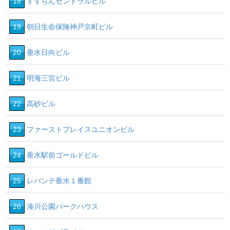
18
すずらんセントラルビル
19
朝日生命保険神戸京町ビル
20
垂水日向ビル
21
明海三宮ビル
22
高砂ビル
23
ファーストプレイスユニオンビル
24
垂水駅前ゴールドビル
25
レバンテ垂水１番館
26
湊川公園パークハウス