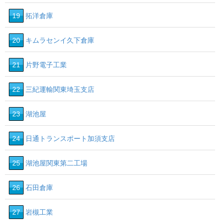
19
拓洋倉庫
20
キムラセンイ久下倉庫
21
片野電子工業
22
三紀運輸関東埼玉支店
23
湖池屋
24
日通トランスポート加須支店
25
湖池屋関東第二工場
26
石田倉庫
27
岩槻工業