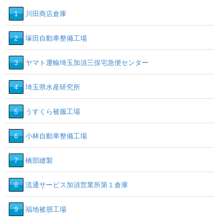
1
川田商店倉庫
2
塚田自動車整備工場
3
ヤマト運輸埼玉加須三俣宅急便センター
4
埼玉県水産研究所
5
うすくら被服工場
6
小林自動車整備工場
7
橋部縫製
8
流通サービス加須営業所第１倉庫
9
福地被朋工場