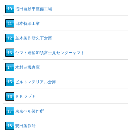
10
増田自動車整備工場
11
日本特絹工業
12
並木製作所久下倉庫
13
ヤマト運輸加須富士見センターヤマト
14
木村農機倉庫
15
ビルトマテリアル倉庫
16
ＫＢツヅキ
17
東京ベル製作所
18
安田製作所