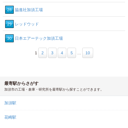
28
協進社加須工場
29
レッドウッド
30
日本エアーテック加須工場
1
2
3
4
5
…
10
最寄駅からさがす
加須市の工場・倉庫・研究所を最寄駅から探すことができます。
加須駅
花崎駅