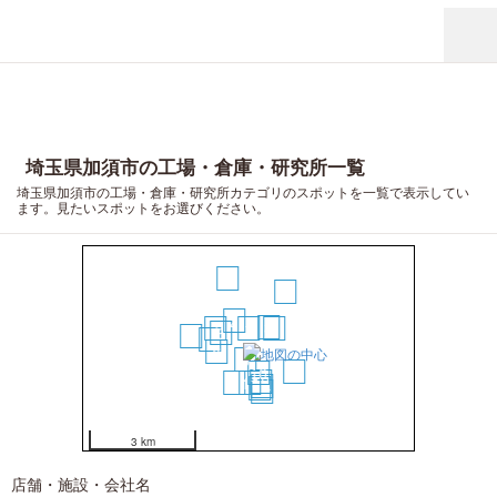
埼玉県加須市の工場・倉庫・研究所一覧
埼玉県加須市の工場・倉庫・研究所カテゴリのスポットを一覧で表示してい
ます。見たいスポットをお選びください。
17
15
2
3
7
1
4
6
18
9
8
5
19
10
12
13
11
14
16
20
3 km
店舗・施設・会社名