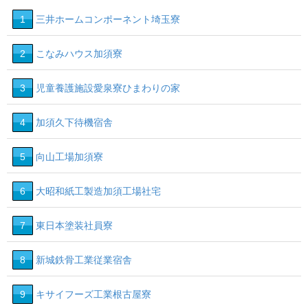
1
三井ホームコンポーネント埼玉寮
2
こなみハウス加須寮
3
児童養護施設愛泉寮ひまわりの家
4
加須久下待機宿舎
5
向山工場加須寮
6
大昭和紙工製造加須工場社宅
7
東日本塗装社員寮
8
新城鉄骨工業従業宿舎
9
キサイフーズ工業根古屋寮