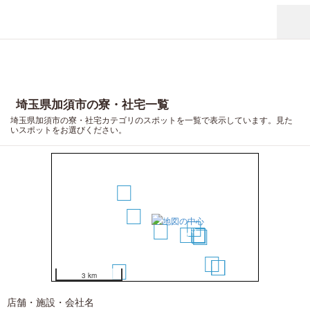
埼玉県加須市の寮・社宅一覧
埼玉県加須市の寮・社宅カテゴリのスポットを一覧で表示しています。見た
いスポットをお選びください。
3
1
5
2
4
6
7
8
14
10
11
12
9
3 km
13
店舗・施設・会社名