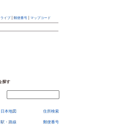
地図検索ならマピオントップ
ヘルプ
サイトマップ
ドライブ
郵便番号
マップコード
検索
を探す
今すぐ地図を見る
日本地図
住所検索
駅・路線
郵便番号