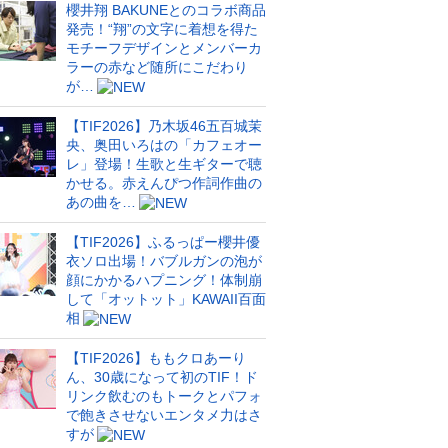
櫻井翔 BAKUNEとのコラボ商品
発売！“翔”の文字に着想を得た
モチーフデザインとメンバーカ
ラーの赤など随所にこだわり
が…
【TIF2026】乃木坂46五百城茉
央、奥田いろはの「カフェオー
レ」登場！生歌と生ギターで聴
かせる。赤えんぴつ作詞作曲の
あの曲を…
【TIF2026】ふるっぱー櫻井優
衣ソロ出場！バブルガンの泡が
顔にかかるハプニング！体制崩
して「オットット」KAWAII百面
相
【TIF2026】ももクロあーり
ん、30歳になって初のTIF！ド
リンク飲むのもトークとパフォ
で飽きさせないエンタメ力はさ
すが