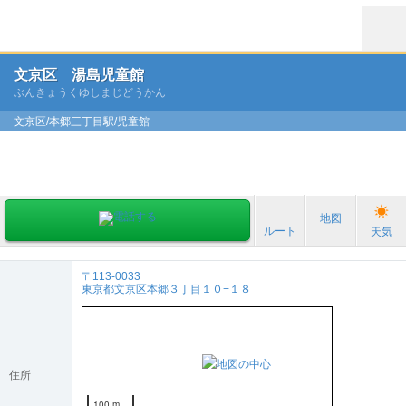
文京区 湯島児童館
ぶんきょうくゆしまじどうかん
文京区/本郷三丁目駅/児童館
地図
ルート
天気
〒113-0033
東京都文京区本郷３丁目１０−１８
住所
100 m