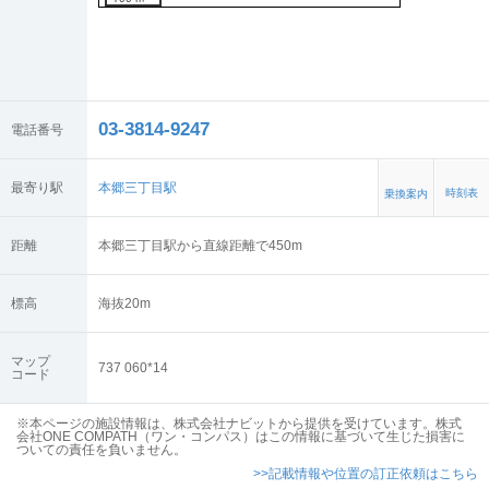
03-3814-9247
電話番号
最寄り駅
本郷三丁目駅
時刻表
乗換案内
距離
本郷三丁目駅から直線距離で450m
標高
海抜
20
m
マップ
737 060*14
コード
※本ページの施設情報は、株式会社ナビットから提供を受けています。株式
会社ONE COMPATH（ワン・コンパス）はこの情報に基づいて生じた損害に
ついての責任を負いません。
>>記載情報や位置の訂正依頼はこちら