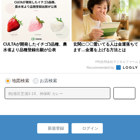
CULTAが開発したイチゴ3品種、農
玄関に〇〇置いてる人は金運落ちて
水省より品種登録出願が公表
ます…金運を上げる方法とは
PR(合同会社デジタルファーム )
Recommended by
地図検索
お店検索
新規登録
ログイン