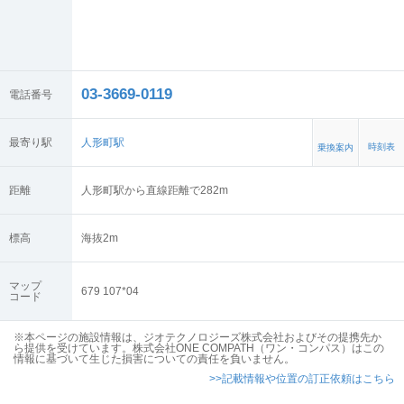
03-3669-0119
電話番号
最寄り駅
人形町駅
時刻表
乗換案内
距離
人形町駅から直線距離で282m
標高
海抜
2
m
マップ
679 107*04
コード
※本ページの施設情報は、ジオテクノロジーズ株式会社およびその提携先か
ら提供を受けています。株式会社ONE COMPATH（ワン・コンパス）はこの
情報に基づいて生じた損害についての責任を負いません。
>>記載情報や位置の訂正依頼はこちら