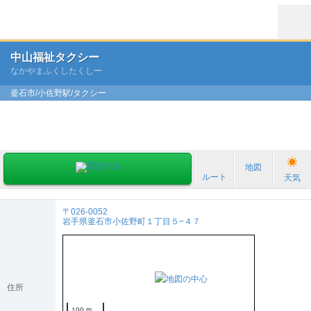
中山福祉タクシー
なかやまふくしたくしー
釜石市/小佐野駅/タクシー
地図
ルート
天気
〒026-0052
岩手県釜石市小佐野町１丁目５−４７
住所
100 m