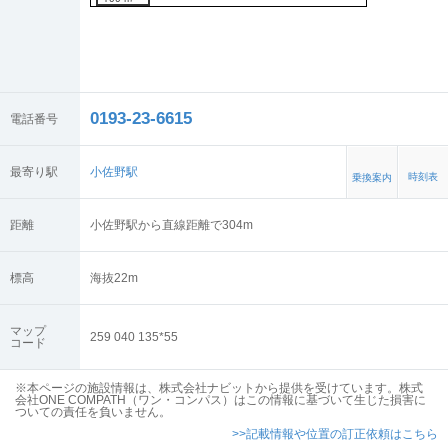
0193-23-6615
電話番号
最寄り駅
小佐野駅
時刻表
乗換案内
距離
小佐野駅から直線距離で304m
標高
海抜
22
m
マップ
259 040 135*55
コード
※本ページの施設情報は、株式会社ナビットから提供を受けています。株式
会社ONE COMPATH（ワン・コンパス）はこの情報に基づいて生じた損害に
ついての責任を負いません。
>>記載情報や位置の訂正依頼はこちら