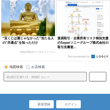
“宝くじは運じゃなかった”当たる人
貿易取引・企業所有リスク検知支援
の“共通点”を知っただけ
のSayariソニーグループ株式会社の
取引先審査...
PR(合同会社デジタルファーム )
Recommended by
地図検索
お店検索
新規登録
ログイン