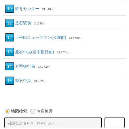
10
教育センター
（3,040m）
11
釜石駅前
（3,238m）
12
上平田ニュータウン (公園前)
（3,658m）
13
釜石中央(岩手銀行前)
（3,972m）
14
岩手銀行前
（3,972m）
15
釜石中央
（3,972m）
地図検索
お店検索