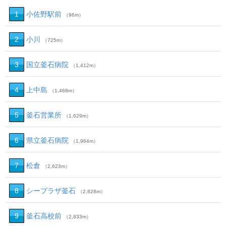
1
小佐野駅前
（96m）
2
小川
（725m）
3
国立釜石病院
（1,412m）
4
上中島
（1,468m）
5
釜石営業所
（1,629m）
6
県立釜石病院
（1,964m）
7
松倉
（2,623m）
8
シープラザ釜石
（2,828m）
9
釜石高校前
（2,833m）