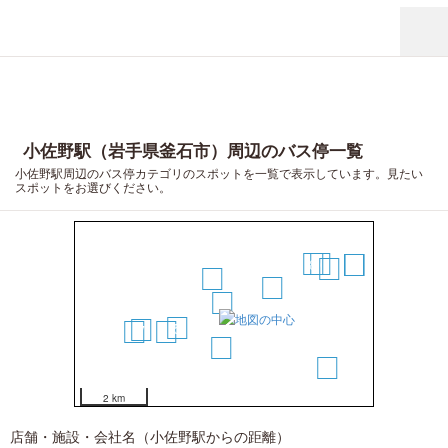
小佐野駅（岩手県釜石市）周辺のバス停一覧
小佐野駅周辺のバス停カテゴリのスポットを一覧で表示しています。見たい
スポットをお選びください。
8
10
13
14
15
11
2
4
1
5
7
9
6
3
12
2 km
店舗・施設・会社名（小佐野駅からの距離）