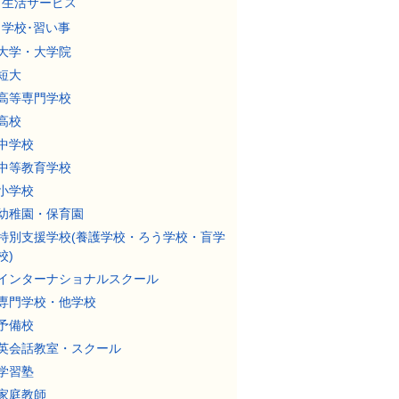
生活サービス
学校･習い事
大学・大学院
短大
高等専門学校
高校
中学校
中等教育学校
小学校
幼稚園・保育園
特別支援学校(養護学校・ろう学校・盲学
校)
インターナショナルスクール
専門学校・他学校
予備校
英会話教室・スクール
学習塾
家庭教師