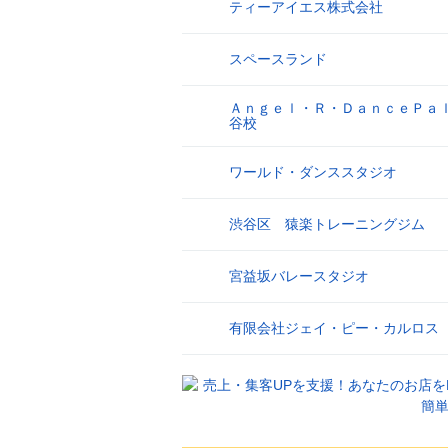
ティーアイエス株式会社
17
スペースランド
18
Ａｎｇｅｌ・Ｒ・ＤａｎｃｅＰａ
19
谷校
ワールド・ダンススタジオ
20
渋谷区 猿楽トレーニングジム
21
宮益坂バレースタジオ
22
有限会社ジェイ・ピー・カルロス
23