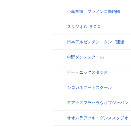
小島章司 フラメンコ舞踊団
9
スタジオＧ‐ＢＯＸ
10
日本アルゼンチン タンゴ連盟
11
中野ダンススクール
12
ビートニックスタジオ
13
シロカネアートスクール
14
モアナズフラハラウオブジャパン
15
オオムラアツキ・ダンススタジオ
16