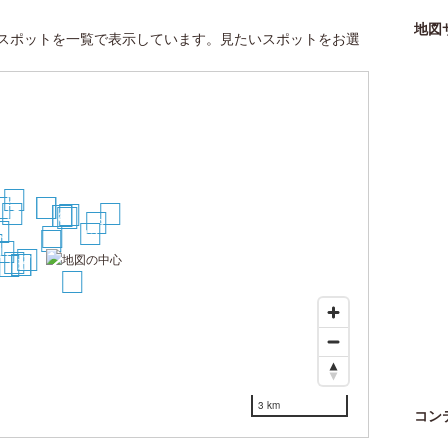
地図
スポットを一覧で表示しています。見たいスポットをお選
20
2
8
9
15
23
6
3
4
5
16
9
12
2
1
17
7
13
10
11
18
14
3 km
コン