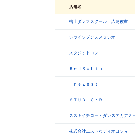
店舗名
檜山ダンススクール 広尾教室
1
シライシダンススタジオ
2
スタジオトロン
3
ＲｅｄＲｏｂｉｎ
4
ＴｈｅＺｅｓｔ
5
ＳＴＵＤＩＯ・Ｒ
6
スズキイチロー・ダンスアカデミ
7
株式会社エストゥディオコジマ
8