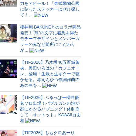
力をアピール！「東武動物公園
に貼ったステッカーはぜひ探し
て！」
櫻井翔 BAKUNEとのコラボ商品
発売！“翔”の文字に着想を得た
モチーフデザインとメンバーカ
ラーの赤など随所にこだわり
が…
【TIF2026】乃木坂46五百城茉
央、奥田いろはの「カフェオー
レ」登場！生歌と生ギターで聴
かせる。赤えんぴつ作詞作曲の
あの曲を…
【TIF2026】ふるっぱー櫻井優
衣ソロ出場！バブルガンの泡が
顔にかかるハプニング！体制崩
して「オットット」KAWAII百面
相
【TIF2026】ももクロあーり