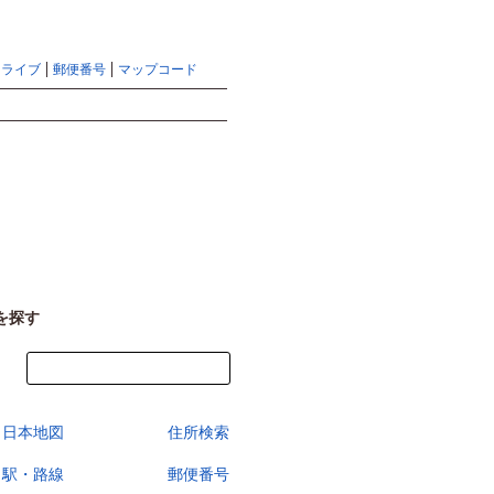
地図検索ならマピオントップ
ヘルプ
サイトマップ
ドライブ
郵便番号
マップコード
検索
を探す
今すぐ地図を見る
日本地図
住所検索
駅・路線
郵便番号