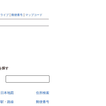
地図検索ならマピオントップ
ヘルプ
サイトマップ
ドライブ
郵便番号
マップコード
検索
を探す
今すぐ地図を見る
日本地図
住所検索
駅・路線
郵便番号