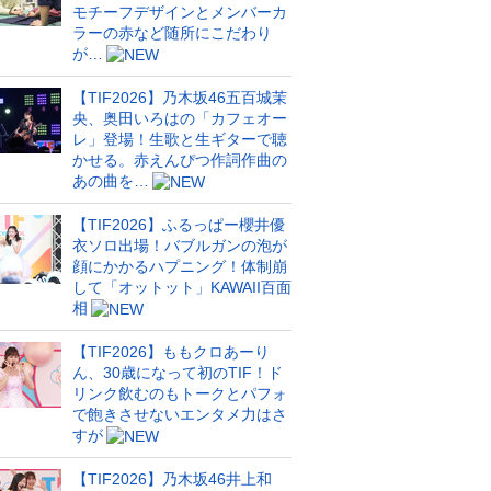
モチーフデザインとメンバーカ
ラーの赤など随所にこだわり
が…
【TIF2026】乃木坂46五百城茉
央、奥田いろはの「カフェオー
レ」登場！生歌と生ギターで聴
かせる。赤えんぴつ作詞作曲の
あの曲を…
【TIF2026】ふるっぱー櫻井優
衣ソロ出場！バブルガンの泡が
顔にかかるハプニング！体制崩
して「オットット」KAWAII百面
相
【TIF2026】ももクロあーり
ん、30歳になって初のTIF！ド
リンク飲むのもトークとパフォ
で飽きさせないエンタメ力はさ
すが
【TIF2026】乃木坂46井上和