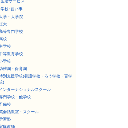
生活サービス
学校･習い事
大学・大学院
短大
高等専門学校
高校
中学校
中等教育学校
小学校
幼稚園・保育園
特別支援学校(養護学校・ろう学校・盲学
校)
インターナショナルスクール
専門学校・他学校
予備校
英会話教室・スクール
学習塾
家庭教師