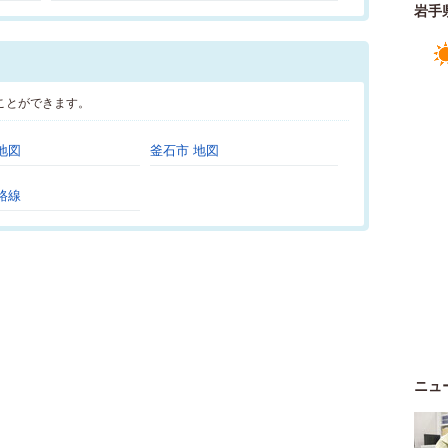
岩手
ことができます。
地図
釜石市 地図
路線
ニュ