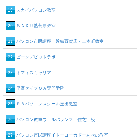
19
スカイパソコン教室
20
ＳＡＫＵ塾菅原教室
21
パソコン市民講座 近鉄百貨店・上本町教室
22
ビーンズビットラボ
23
オフィスキャリア
24
平野タイプＯＡ専門学院
25
ＲＢパソコンスクール玉出教室
26
パソコン教室ウェルバランス 住之江校
27
パソコン市民講座イトーヨーカドーあべの教室