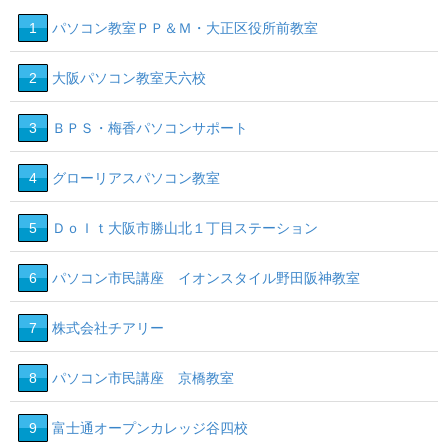
5
1
1
パソコン教室ＰＰ＆Ｍ・大正区役所前教室
19
17
2
大阪パソコン教室天六校
3
ＢＰＳ・梅香パソコンサポート
4
グローリアスパソコン教室
5
ＤｏＩｔ大阪市勝山北１丁目ステーション
6
パソコン市民講座 イオンスタイル野田阪神教室
7
株式会社チアリー
8
パソコン市民講座 京橋教室
9
富士通オープンカレッジ谷四校