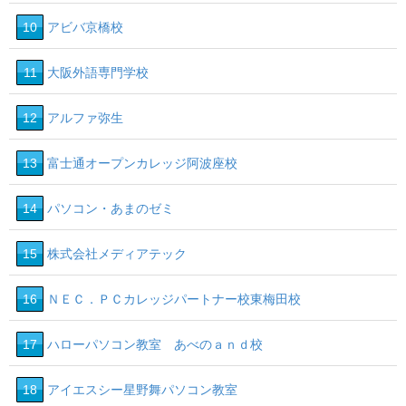
10
アビバ京橋校
11
大阪外語専門学校
12
アルファ弥生
13
富士通オープンカレッジ阿波座校
14
パソコン・あまのゼミ
15
株式会社メディアテック
16
ＮＥＣ．ＰＣカレッジパートナー校東梅田校
17
ハローパソコン教室 あべのａｎｄ校
18
アイエスシー星野舞パソコン教室