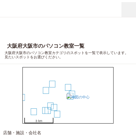
14
18
大阪府大阪市のパソコン教室一覧
20
大阪府大阪市のパソコン教室カテゴリのスポットを一覧で表示しています。
見たいスポットをお選びください。
2
4
16
8
10
6
12
11
15
7
3
13
9
3 km
店舗・施設・会社名