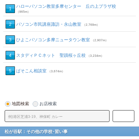
ハローパソコン教室多摩センター 丘の上プラザ校
1
（965m）
2
パソコン市民講座諏訪・永山教室
（2,769m）
3
ひよこパソコン多摩ニュータウン教室
（2,907m）
4
スタディＰＣネット 聖蹟桜ヶ丘校
（3,234m）
5
ぱそこん相談室
（3,674m）
地図検索
お店検索
松が谷駅：その他の学校･習い事