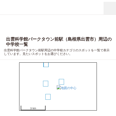
出雲科学館パークタウン前駅（島根県出雲市）周辺の
中学校一覧
出雲科学館パークタウン前駅周辺の中学校カテゴリのスポットを一覧で表示
6
しています。見たいスポットをお選びください。
4
5
1
2
3
3 km