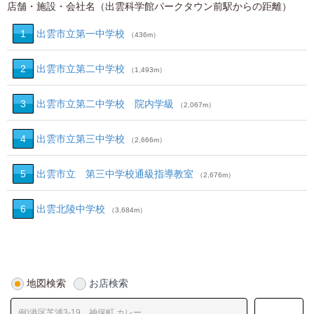
店舗・施設・会社名（出雲科学館パークタウン前駅からの距離）
1
出雲市立第一中学校
（436m）
2
出雲市立第二中学校
（1,493m）
3
出雲市立第二中学校 院内学級
（2,067m）
4
出雲市立第三中学校
（2,666m）
5
出雲市立 第三中学校通級指導教室
（2,676m）
6
出雲北陵中学校
（3,684m）
地図検索
お店検索