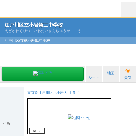
江戸川区立小岩第三中学校
えどがわくりつこいわだいさんちゅうがっこう
江戸川区/京成小岩駅/中学校
地図
ルート
天気
東京都江戸川区北小岩８-１９-１
住所
100 m