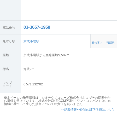
03-3657-1958
電話番号
最寄り駅
京成小岩駅
時刻表
乗換案内
距離
京成小岩駅から直線距離で587m
標高
海抜
2
m
マップ
6 571 232*02
コード
※本ページの施設情報は、ジオテクノロジーズ株式会社およびその提携先か
ら提供を受けています。株式会社ONE COMPATH（ワン・コンパス）はこの
情報に基づいて生じた損害についての責任を負いません。
>>記載情報や位置の訂正依頼はこちら