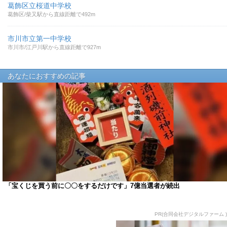
葛飾区立桜道中学校
葛飾区/柴又駅から直線距離で492m
市川市立第一中学校
市川市/江戸川駅から直線距離で927m
あなたにおすすめの記事
「宝くじを買う前に〇〇をするだけです」7億当選者が続出
PR(合同会社デジタルファーム )