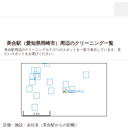
美合駅（愛知県岡崎市）周辺のクリーニング一覧
美合駅周辺のクリーニングカテゴリのスポットを一覧で表示しています。見
18
たいスポットをお選びください。
12
6
13
8
16
11
10
5
15
7
14
4
1
17
2
3
9
19
3 km
店舗・施設・会社名（美合駅からの距離）