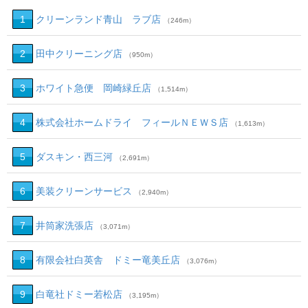
1
クリーンランド青山 ラブ店
（246m）
2
田中クリーニング店
（950m）
3
ホワイト急便 岡崎緑丘店
（1,514m）
4
株式会社ホームドライ フィールＮＥＷＳ店
（1,613m）
5
ダスキン・西三河
（2,691m）
6
美装クリーンサービス
（2,940m）
7
井筒家洗張店
（3,071m）
8
有限会社白英舎 ドミー竜美丘店
（3,076m）
9
白竜社ドミー若松店
（3,195m）