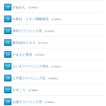
10
きぬせん
（3,282m）
11
白竜社 イオン岡崎南店
（3,355m）
12
柴田クリーニング店
（3,410m）
13
株式会社ＣＧＳ
（3,471m）
14
やまもと商店
（3,510m）
15
ないすクリーニング本社
（3,581m）
16
江戸屋クリーニング店
（3,668m）
17
すずこう
（3,788m）
18
山源クリーニング店
（3,848m）