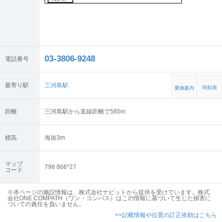
03-3806-9248
電話番号
最寄り駅
三河島駅
時刻表
乗換案内
距離
三河島駅から直線距離で585m
標高
海抜
3
m
マップ
798 866*27
コード
※本ページの施設情報は、株式会社ナビットから提供を受けています。株式
会社ONE COMPATH（ワン・コンパス）はこの情報に基づいて生じた損害に
ついての責任を負いません。
>>記載情報や位置の訂正依頼はこちら