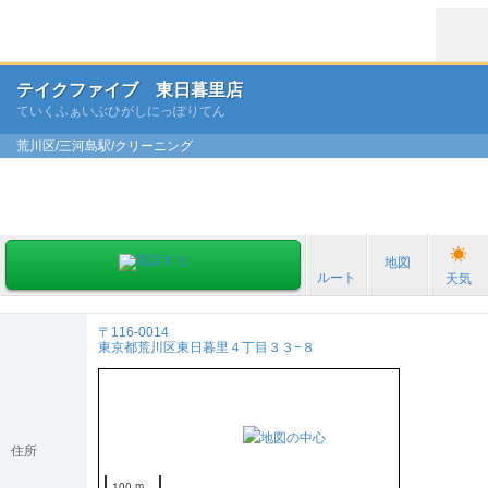
テイクファイブ 東日暮里店
ていくふぁいぶひがしにっぽりてん
荒川区/三河島駅/クリーニング
地図
ルート
天気
〒116-0014
東京都荒川区東日暮里４丁目３３−８
住所
100 m