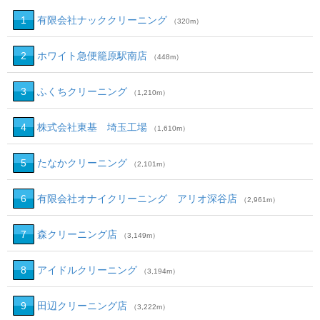
1
有限会社ナッククリーニング
（320m）
2
ホワイト急便籠原駅南店
（448m）
3
ふくちクリーニング
（1,210m）
4
株式会社東基 埼玉工場
（1,610m）
5
たなかクリーニング
（2,101m）
6
有限会社オナイクリーニング アリオ深谷店
（2,961m）
7
森クリーニング店
（3,149m）
8
アイドルクリーニング
（3,194m）
9
田辺クリーニング店
（3,222m）