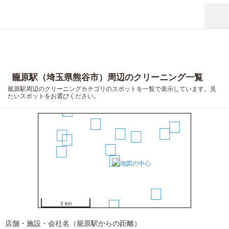
籠原駅（埼玉県熊谷市）周辺のクリーニング一覧
籠原駅周辺のクリーニングカテゴリのスポットを一覧で表示しています。見
たいスポットをお選びください。
12
5
13
3
9
10
4
6
1
8
2
11
3 km
7
店舗・施設・会社名（籠原駅からの距離）