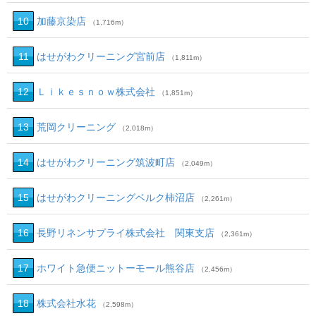
10
加藤京染店
（1,716m）
11
はせがわクリーニング宮前店
（1,811m）
12
Ｌｉｋｅｓｎｏｗ株式会社
（1,851m）
13
荒岡クリーニング
（2,018m）
14
はせがわクリーニング筑波町店
（2,049m）
15
はせがわクリーニングベルク柿沼店
（2,261m）
16
長野リネンサプライ株式会社 関東支店
（2,361m）
17
ホワイト急便ニットーモール熊谷店
（2,456m）
18
株式会社水花
（2,598m）