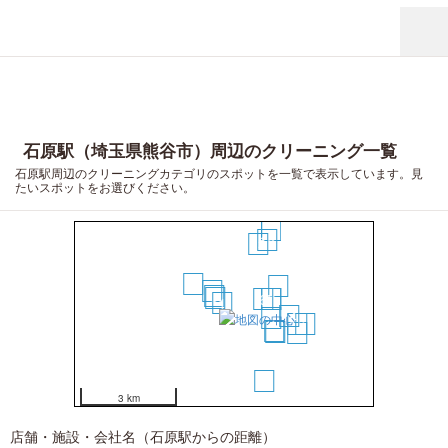
石原駅（埼玉県熊谷市）周辺のクリーニング一覧
石原駅周辺のクリーニングカテゴリのスポットを一覧で表示しています。見
たいスポットをお選びください。
18
15
13
5
10
4
3
2
6
7
8
1
14
9
16
19
11
12
17
20
3 km
店舗・施設・会社名（石原駅からの距離）