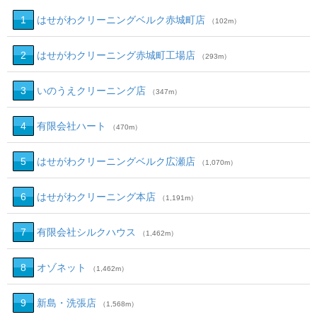
1
はせがわクリーニングベルク赤城町店
（102m）
2
はせがわクリーニング赤城町工場店
（293m）
3
いのうえクリーニング店
（347m）
4
有限会社ハート
（470m）
5
はせがわクリーニングベルク広瀬店
（1,070m）
6
はせがわクリーニング本店
（1,191m）
7
有限会社シルクハウス
（1,462m）
8
オゾネット
（1,462m）
9
新島・洗張店
（1,568m）