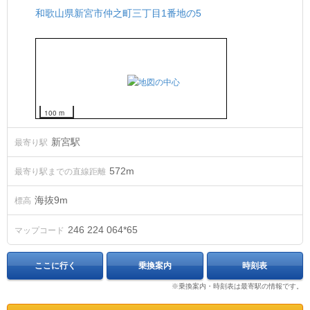
和歌山県新宮市仲之町三丁目1番地の5
100 m
新宮駅
最寄り駅
572m
最寄り駅までの直線距離
海抜
9
m
標高
246 224 064*65
マップコード
ここに行く
乗換案内
時刻表
※乗換案内・時刻表は最寄駅の情報です。