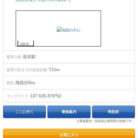
100 m
長井駅
最寄り駅
715m
最寄り駅までの直線距離
海抜
200
m
標高
127 635 876*52
マップコード
ここに行く
乗換案内
時刻表
※乗換案内・時刻表は最寄駅の情報です。
お気に入り