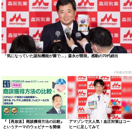
「気になっていた認知機能が菌で…」森永が開発。感動の70代続出
PR(森永乳業)
『【再放送】商談獲得方法の比較』
アマゾンで大人気！血圧対策はコー
というテーマのウェビナーを開催
ヒーに足してみて