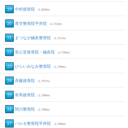
19
中村接骨院
（1,626m）
20
青空整骨院平井院
（1,713m）
21
まつなが鍼灸整骨院
（1,717m）
22
安心堂接骨院・鍼灸院
（1,728m）
23
ひらいみなみ整骨院
（1,739m）
24
斉藤接骨院
（1,757m）
25
有馬接骨院
（1,768m）
26
関川整骨院
（1,769m）
27
パルモ整骨院平井院
（1,798m）