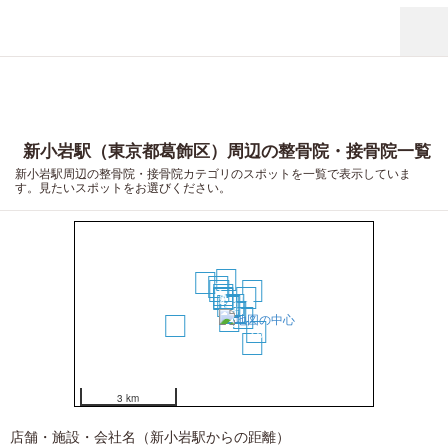
新小岩駅（東京都葛飾区）周辺の整骨院・接骨院一覧
新小岩駅周辺の整骨院・接骨院カテゴリのスポットを一覧で表示していま
す。見たいスポットをお選びください。
12
15
9
7
17
3
2
14
1
8
4
5
6
10
11
16
13
20
18
19
3 km
店舗・施設・会社名（新小岩駅からの距離）