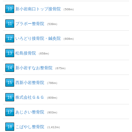
10
新小岩南口トップ接骨院
（508m）
11
ブラボー整骨院
（539m）
12
いろどり接骨院・鍼灸院
（608m）
13
松島接骨院
（658m）
14
新小岩すなお整骨院
（675m）
15
西新小岩整骨院
（786m）
16
株式会社Ｇ＆Ｇ
（809m）
17
あじさい整骨院
（903m）
18
こばやし整骨院
（1,412m）