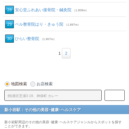
28
安心堂ふれあい接骨院・鍼灸院
（1,808m）
29
ベル整骨院はり・きゅう院
（1,897m）
30
ひらい整骨院
（1,907m）
1
2
地図検索
お店検索
新小岩駅：その他の美容･健康･ヘルスケア
新小岩駅周辺のその他の美容･健康･ヘルスケアジャンルからスポットを探す
ことができます。