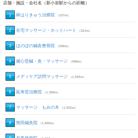
店舗・施設・会社名（新小岩駅からの距離）
1
林はりきゅう治療院
（107m）
2
在宅マッサージ・ホットハート
（321m）
3
ほのぼの鍼灸整骨院
（358m）
4
健心堂鍼・灸・マッサージ
（588m）
5
メディケア訪問マッサージ
（1,355m）
6
延寿堂治療院
（1,395m）
7
マッサージ もみの木
（1,552m）
8
熊田鍼灸院
（1,666m）