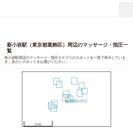
新小岩駅（東京都葛飾区）周辺のマッサージ・指圧一
覧
新小岩駅周辺のマッサージ・指圧カテゴリのスポットを一覧で表示していま
す。見たいスポットをお選びください。
8
9
5
10
12
6
1
2
3
4
7
15
11
13
14
3 km