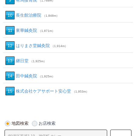
9
有馬接骨院
（1,768m）
10
長生館治療院
（1,848m）
11
東華鍼灸院
（1,871m）
12
はりまさ堂鍼灸院
（1,914m）
13
継日堂
（1,925m）
14
田中鍼灸院
（1,925m）
15
株式会社ケアサポート安心堂
（1,953m）
地図検索
お店検索