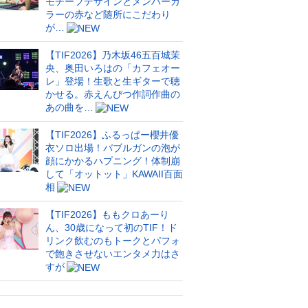
モチーフデザインとメンバーカ
ラーの赤など随所にこだわり
が…
【TIF2026】乃木坂46五百城茉
央、奥田いろはの「カフェオー
レ」登場！生歌と生ギターで聴
かせる。赤えんぴつ作詞作曲の
あの曲を…
【TIF2026】ふるっぱー櫻井優
衣ソロ出場！バブルガンの泡が
顔にかかるハプニング！体制崩
して「オットット」KAWAII百面
相
【TIF2026】ももクロあーり
ん、30歳になって初のTIF！ド
リンク飲むのもトークとパフォ
で飽きさせないエンタメ力はさ
すが