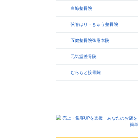
白鯨整骨院
26
弦巻はり・きゅう整骨院
27
五健整骨院弦巻本院
28
元気堂整骨院
29
むらもと接骨院
30