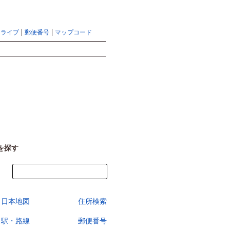
地図検索ならマピオントップ
ヘルプ
サイトマップ
ドライブ
郵便番号
マップコード
検索
を探す
今すぐ地図を見る
日本地図
住所検索
駅・路線
郵便番号