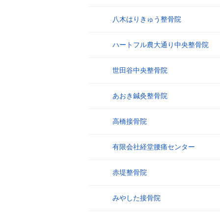
八木はりきゅう整骨院
9
ハートフル農大通り中央整骨院
10
世田谷中央整骨院
11
あおき鍼灸整骨院
12
高橋接骨院
13
有限会社経堂腰痛センター
14
赤堤整骨院
15
みやした接骨院
16