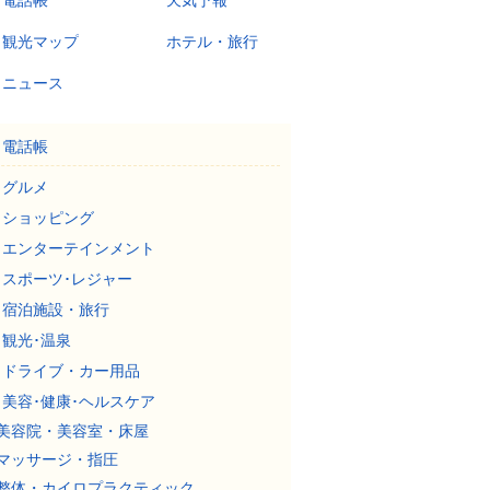
電話帳
天気予報
観光マップ
ホテル・旅行
ニュース
電話帳
グルメ
ショッピング
エンターテインメント
スポーツ･レジャー
宿泊施設・旅行
観光･温泉
ドライブ・カー用品
美容･健康･ヘルスケア
美容院・美容室・床屋
マッサージ・指圧
整体・カイロプラクティック