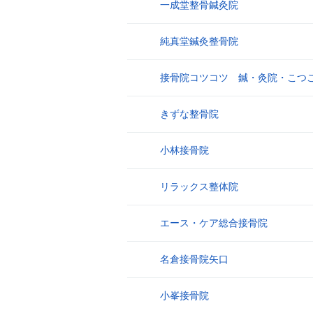
一成堂整骨鍼灸院
17
純真堂鍼灸整骨院
18
接骨院コツコツ 鍼・灸院・こつ
19
きずな整骨院
20
小林接骨院
21
リラックス整体院
22
エース・ケア総合接骨院
23
名倉接骨院矢口
24
小峯接骨院
25