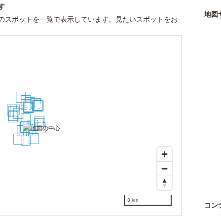
す
地図
のスポットを一覧で表示しています。見たいスポットをお
30
24
20
26
15
23
22
13
25
9
7
19
14
16
4
12
10
1
17
18
5
2
3
21
6
11
8
28
29
27
3 km
コン