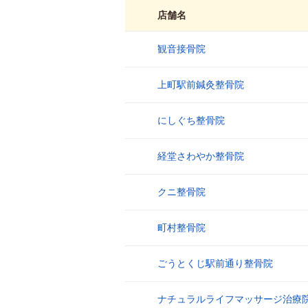
店舗名
観音接骨院
1
上町駅前鍼灸整骨院
2
にしぐち整骨院
3
経堂さわやか整骨院
4
クニ整骨院
5
町村整骨院
6
ごうとくじ駅前通り整骨院
7
ナチュラルライフマッサージ治療
8