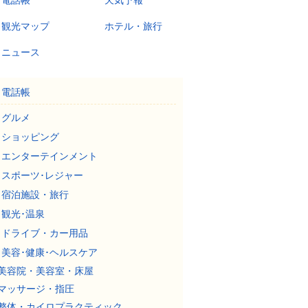
電話帳
天気予報
観光マップ
ホテル・旅行
ニュース
電話帳
グルメ
ショッピング
エンターテインメント
スポーツ･レジャー
宿泊施設・旅行
観光･温泉
ドライブ・カー用品
美容･健康･ヘルスケア
美容院・美容室・床屋
マッサージ・指圧
整体・カイロプラクティック