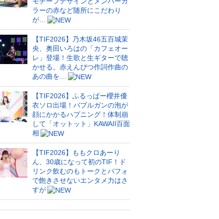
モチーフデザインとメンバーカ
ラーの赤など随所にこだわり
が…
【TIF2026】乃木坂46五百城茉
央、奥田いろはの「カフェオー
レ」登場！生歌と生ギターで聴
かせる。赤えんぴつ作詞作曲の
あの曲を…
【TIF2026】ふるっぱー櫻井優
衣ソロ出場！バブルガンの泡が
顔にかかるハプニング！体制崩
して「オットット」KAWAII百面
相
【TIF2026】ももクロあーり
ん、30歳になって初のTIF！ド
リンク飲むのもトークとパフォ
で飽きさせないエンタメ力はさ
すが