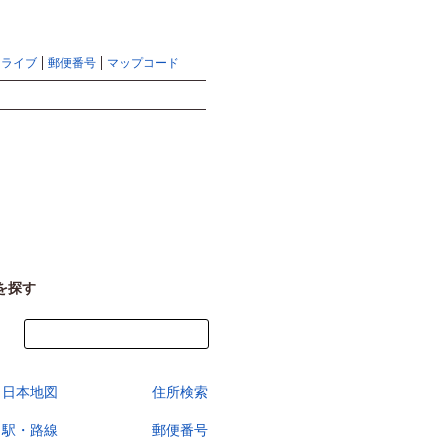
地図検索ならマピオントップ
ヘルプ
サイトマップ
ドライブ
郵便番号
マップコード
検索
を探す
今すぐ地図を見る
日本地図
住所検索
駅・路線
郵便番号