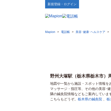
新規登録・ログイン
Mapion
>
電話帳
>
美容･健康･ヘルスケア
>
野州大塚駅（栃木県栃木市）
地図や一覧から施設・スポット情報を
マッサージ・指圧等、その他の美容･
隣の鍼灸院情報などもご案内していま
こちらもどうぞ。
栃木県の鍼灸院
、
栃