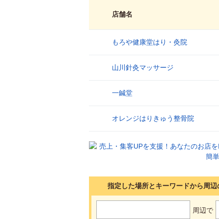
店舗名
もろや健康堂はり・灸院
1
山川針灸マッサージ
2
一鍼堂
3
オレンジはりきゅう整骨院
4
指定した場所とキーワードから周辺
周辺で