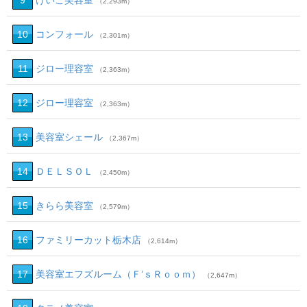
9
けいこ美容室
（2,293m）
10
コンフォール
（2,301m）
11
ジロー理容室
（2,363m）
12
ジロー理容室
（2,363m）
13
美容室シェール
（2,367m）
14
ＤＥＬＳＯＬ
（2,450m）
15
きらら美容室
（2,579m）
16
ファミリーカット栃木店
（2,614m）
17
美容室エフズルーム（Ｆ’ｓＲｏｏｍ）
（2,647m）