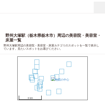
野州大塚駅（栃木県栃木市）周辺の美容院・美容室・
床屋一覧
野州大塚駅周辺の美容院・美容室・床屋カテゴリのスポットを一覧で表示し
ています。見たいスポットをお選びください。
17
15
8
11
12
3
7
2
20
19
1
4
18
5
6
10
16
14
9
13
3 km