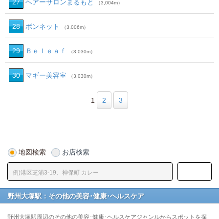
27
ヘアーサロンまるもと
（3,004m）
28
ボンネット
（3,006m）
29
Ｂｅｌｅａｆ
（3,030m）
30
マギー美容室
（3,030m）
1
2
3
地図検索
お店検索
野州大塚駅：その他の美容･健康･ヘルスケア
野州大塚駅周辺のその他の美容･健康･ヘルスケアジャンルからスポットを探