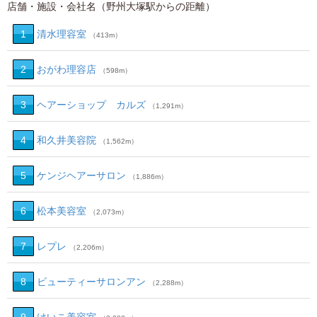
店舗・施設・会社名（野州大塚駅からの距離）
1
清水理容室
（413m）
2
おがわ理容店
（598m）
3
ヘアーショップ カルズ
（1,291m）
4
和久井美容院
（1,562m）
5
ケンジヘアーサロン
（1,886m）
6
松本美容室
（2,073m）
7
レプレ
（2,206m）
8
ビューティーサロンアン
（2,288m）