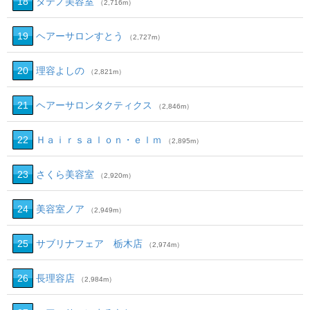
18
タテノ美容室
（2,716m）
19
ヘアーサロンすとう
（2,727m）
20
理容よしの
（2,821m）
21
ヘアーサロンタクティクス
（2,846m）
22
Ｈａｉｒｓａｌｏｎ・ｅｌｍ
（2,895m）
23
さくら美容室
（2,920m）
24
美容室ノア
（2,949m）
25
サブリナフェア 栃木店
（2,974m）
26
長理容店
（2,984m）