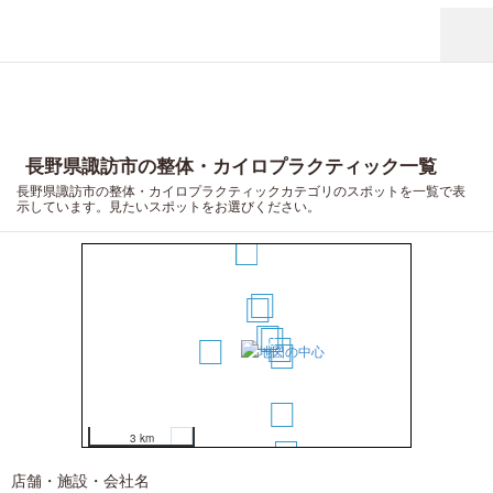
長野県諏訪市の整体・カイロプラクティック一覧
長野県諏訪市の整体・カイロプラクティックカテゴリのスポットを一覧で表
示しています。見たいスポットをお選びください。
8
4
2
1
3
5
6
7
9
10
3 km
11
12
店舗・施設・会社名