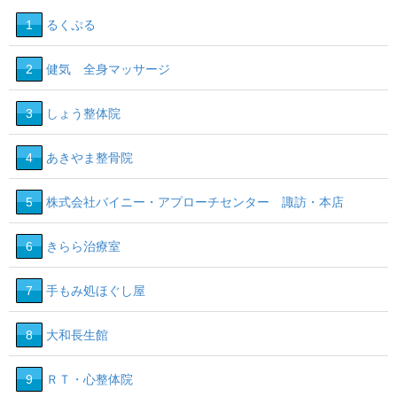
1
るくぷる
2
健気 全身マッサージ
3
しょう整体院
4
あきやま整骨院
5
株式会社バイニー・アプローチセンター 諏訪・本店
6
きらら治療室
7
手もみ処ほぐし屋
8
大和長生館
9
ＲＴ・心整体院