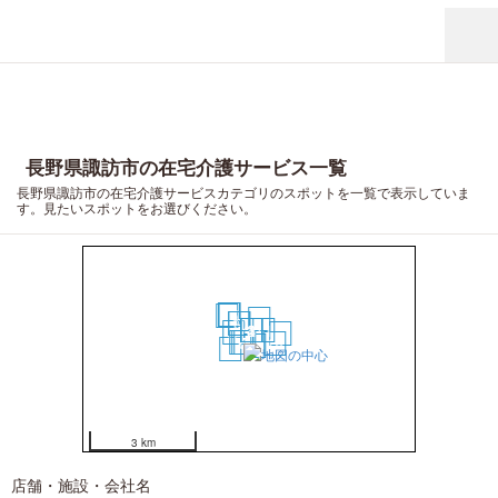
長野県諏訪市の在宅介護サービス一覧
長野県諏訪市の在宅介護サービスカテゴリのスポットを一覧で表示していま
す。見たいスポットをお選びください。
15
16
17
19
13
10
9
1
2
3
4
11
12
20
7
6
5
18
8
14
3 km
店舗・施設・会社名