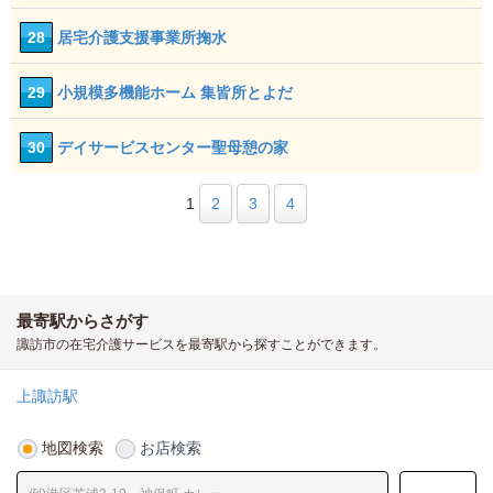
28
居宅介護支援事業所掬水
29
小規模多機能ホーム 集皆所とよだ
30
デイサービスセンター聖母憩の家
1
2
3
4
最寄駅からさがす
諏訪市の在宅介護サービスを最寄駅から探すことができます。
上諏訪駅
地図検索
お店検索