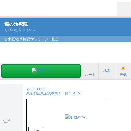
森の治療院
もりのちりょういん
台東区/浅草橋駅/マッサージ・指圧
地図
ルート
天気
〒111-0053
東京都台東区浅草橋１丁目１８−９
住所
100 m