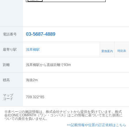
03-5687-4889
電話番号
最寄り駅
浅草橋駅
時刻表
乗換案内
距離
浅草橋駅から直線距離で93m
標高
海抜
2
m
マップ
709 322*85
コード
※本ページの施設情報は、株式会社ナビットから提供を受けています。株式
会社ONE COMPATH（ワン・コンパス）はこの情報に基づいて生じた損害に
ついての責任を負いません。
>>記載情報や位置の訂正依頼はこちら