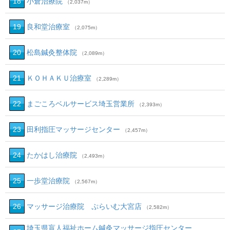
18
小倉治療院
（2,037m）
19
良和堂治療室
（2,075m）
20
松島鍼灸整体院
（2,089m）
21
ＫＯＨＡＫＵ治療室
（2,289m）
22
まごころベルサービス埼玉営業所
（2,393m）
23
田利指圧マッサージセンター
（2,457m）
24
たかはし治療院
（2,493m）
25
一歩堂治療院
（2,567m）
26
マッサージ治療院 ぷらいむ大宮店
（2,582m）
埼玉県盲人福祉ホーム鍼灸マッサージ指圧センター