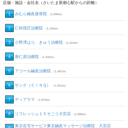
店舗・施設・会社名（さいたま新都心駅からの距離）
1
みむら鍼灸接骨院
（1,009m）
2
仁科指圧治療院
（1,104m）
3
小野澤はり、きゅう治療院
（1,414m）
4
唐仁原治療院
（1,432m）
5
アコール鍼灸治療院
（1,467m）
6
サンク（ＣＩＮＱ）
（1,531m）
7
ディアラマ
（1,575m）
8
リフレッシュ１５そごう大宮店
（1,606m）
東京在宅サービス東京鍼灸マッサージ治療院 大宮店