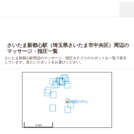
さいたま新都心駅（埼玉県さいたま市中央区）周辺の
マッサージ・指圧一覧
さいたま新都心駅周辺のマッサージ・指圧カテゴリのスポットを一覧で表示
しています。見たいスポットをお選びください。
15
13
12
11
7
10
19
14
6
5
8
9
2
18
20
4
1
16
17
3
3 km