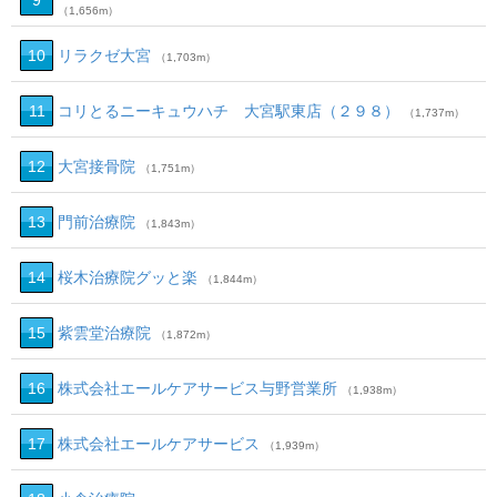
9
（1,656m）
10
リラクゼ大宮
（1,703m）
11
コリとるニーキュウハチ 大宮駅東店（２９８）
（1,737m）
12
大宮接骨院
（1,751m）
13
門前治療院
（1,843m）
14
桜木治療院グッと楽
（1,844m）
15
紫雲堂治療院
（1,872m）
16
株式会社エールケアサービス与野営業所
（1,938m）
17
株式会社エールケアサービス
（1,939m）