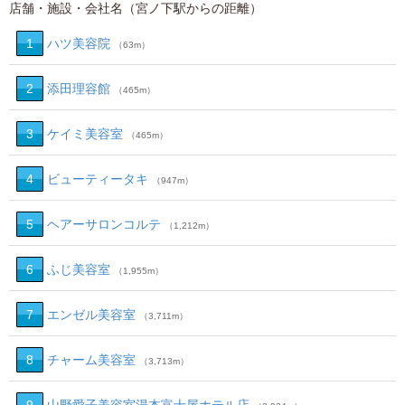
店舗・施設・会社名（宮ノ下駅からの距離）
1
ハツ美容院
（63m）
2
添田理容館
（465m）
3
ケイミ美容室
（465m）
4
ビューティータキ
（947m）
5
ヘアーサロンコルテ
（1,212m）
6
ふじ美容室
（1,955m）
7
エンゼル美容室
（3,711m）
8
チャーム美容室
（3,713m）