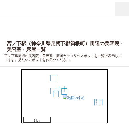
宮ノ下駅（神奈川県足柄下郡箱根町）周辺の美容院・
美容室・床屋一覧
宮ノ下駅周辺の美容院・美容室・床屋カテゴリのスポットを一覧で表示して
います。見たいスポットをお選びください。
6
2
3
5
1
4
8
9
7
3 km