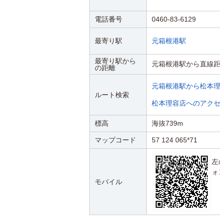
電話番号
0460-83-6129
最寄り駅
元箱根港駅
最寄り駅から
元箱根港駅から直線距
の距離
元箱根港駅から松本
ルート検索
松本理容店へのアク
標高
海抜739m
マップコード
57 124 065*71
左
ォ
モバイル