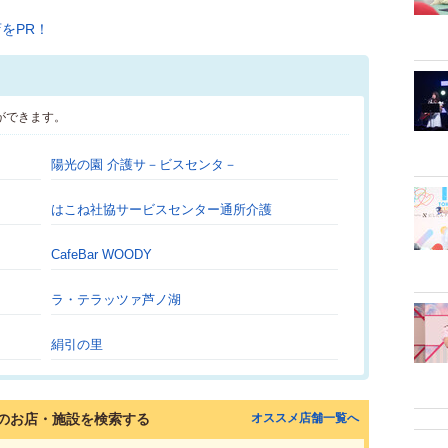
ができます。
陽光の園 介護サ－ビスセンタ－
はこね社協サービスセンター通所介護
CafeBar WOODY
ラ・テラッツァ芦ノ湖
絹引の里
のお店・施設を検索する
オススメ店舗一覧へ