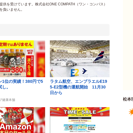
供を受けています。株式会社ONE COMPATH（ワン・コンパス）
を負いません。
1位の実績！380円で5
ラタム航空、エンブラエルE19
試し。
5-E2型機の運航開始 11月30
日から
松本
ーブ健康本舗