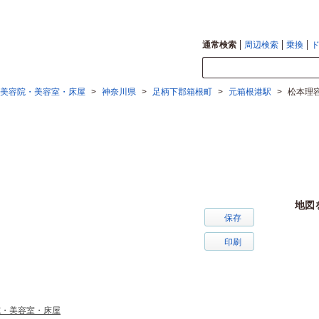
通常検索
周辺検索
乗換
美容院・美容室・床屋
>
神奈川県
>
足柄下郡箱根町
>
元箱根港駅
>
松本理
地図
保存
印刷
院・美容室・床屋