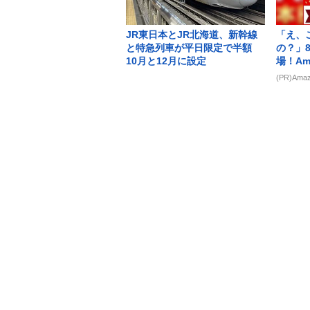
JR東日本とJR北海道、新幹線
「え、
と特急列車が平日限定で半額
の？」
10月と12月に設定
場！Am
(PR)Ama