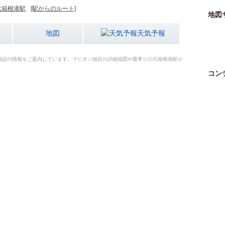
元箱根港駅
[駅からのルート]
地図
地図
天気予報
施設の情報をご案内しています。マピオン独自の詳細地図や最寄りの元箱根港駅か
コン