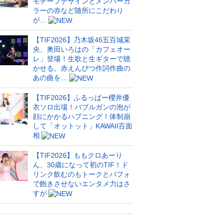
モチーフデザインとメンバーカ
ラーの赤など随所にこだわり
が…
【TIF2026】乃木坂46五百城茉
央、奥田いろはの「カフェオー
レ」登場！生歌と生ギターで聴
かせる。赤えんぴつ作詞作曲の
あの曲を…
【TIF2026】ふるっぱー櫻井優
衣ソロ出場！バブルガンの泡が
顔にかかるハプニング！体制崩
して「オットット」KAWAII百面
相
【TIF2026】ももクロあーり
ん、30歳になって初のTIF！ド
リンク飲むのもトークとパフォ
で飽きさせないエンタメ力はさ
すが