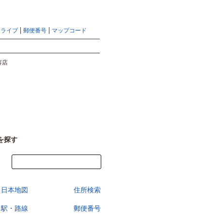
地図検索ならマピオントップ
ヘルプ
サイトマップ
ドライブ
郵便番号
マップコード
検索
容店
を探す
今すぐ地図を見る
日本地図
住所検索
駅・路線
郵便番号