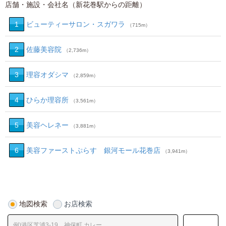
店舗・施設・会社名（新花巻駅からの距離）
1
ビューティーサロン・スガワラ
（715m）
2
佐藤美容院
（2,736m）
3
理容オダシマ
（2,859m）
4
ひらか理容所
（3,561m）
5
美容ヘレネー
（3,881m）
6
美容ファーストぷらす 銀河モール花巻店
（3,941m）
地図検索
お店検索