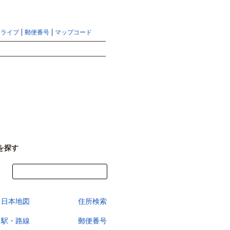
地図検索ならマピオントップ
ヘルプ
サイトマップ
ドライブ
郵便番号
マップコード
検索
を探す
今すぐ地図を見る
日本地図
住所検索
駅・路線
郵便番号