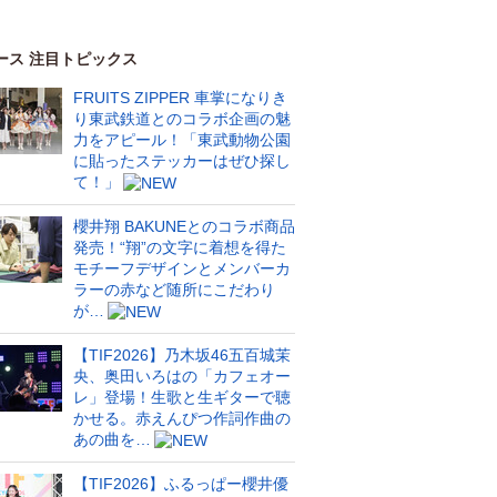
ース 注目トピックス
FRUITS ZIPPER 車掌になりき
り東武鉄道とのコラボ企画の魅
力をアピール！「東武動物公園
に貼ったステッカーはぜひ探し
て！」
櫻井翔 BAKUNEとのコラボ商品
発売！“翔”の文字に着想を得た
モチーフデザインとメンバーカ
ラーの赤など随所にこだわり
が…
【TIF2026】乃木坂46五百城茉
央、奥田いろはの「カフェオー
レ」登場！生歌と生ギターで聴
かせる。赤えんぴつ作詞作曲の
あの曲を…
【TIF2026】ふるっぱー櫻井優