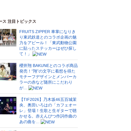
ース 注目トピックス
FRUITS ZIPPER 車掌になりき
り東武鉄道とのコラボ企画の魅
力をアピール！「東武動物公園
に貼ったステッカーはぜひ探し
て！」
櫻井翔 BAKUNEとのコラボ商品
発売！“翔”の文字に着想を得た
モチーフデザインとメンバーカ
ラーの赤など随所にこだわり
が…
【TIF2026】乃木坂46五百城茉
央、奥田いろはの「カフェオー
レ」登場！生歌と生ギターで聴
かせる。赤えんぴつ作詞作曲の
あの曲を…