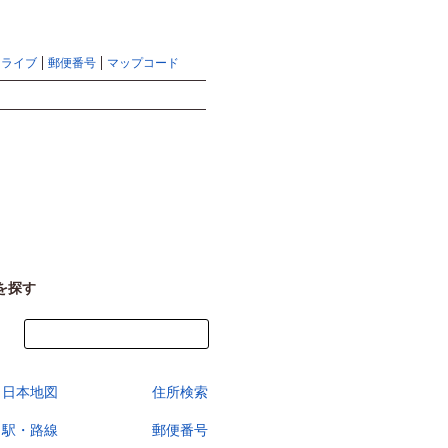
地図検索ならマピオントップ
ヘルプ
サイトマップ
ドライブ
郵便番号
マップコード
検索
を探す
今すぐ地図を見る
日本地図
住所検索
駅・路線
郵便番号