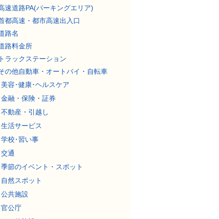
高速道路PA(パーキングエリア)
首都高速・都市高速出入口
道路名
道路料金所
トラックステーション
その他自動車・オートバイ・自転車
美容･健康･ヘルスケア
金融・保険・証券
不動産・引越し
生活サービス
学校･習い事
交通
季節のイベント・スポット
自然スポット
公共施設
官公庁