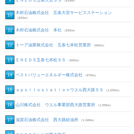
9
ＥＮＥＯＳ五条大宮ＳＳ
（919m）
木村石油株式会社 五条大宮サービスステーション
10
（920m）
11
木村石油株式会社 本社
（920m）
12
トーア油業株式会社 五条七本松営業所
（940m）
13
ＥＮＥＯＳ五条七本松ＳＳ
（940m）
14
ベストバリューエネルギー株式会社
（979m）
15
ａｐｏｌｌｏｓｔａｔｉｏｎウエル西大路ＳＳ
（1,050m）
16
山川株式会社 ウエル事業部西大路営業所
（1,056m）
17
滋賀石油株式会社 西大路給油所
（1,349m）