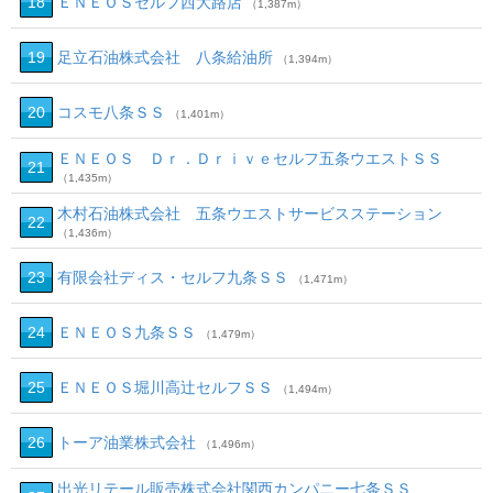
18
ＥＮＥＯＳセルフ西大路店
（1,387m）
19
足立石油株式会社 八条給油所
（1,394m）
20
コスモ八条ＳＳ
（1,401m）
ＥＮＥＯＳ Ｄｒ．Ｄｒｉｖｅセルフ五条ウエストＳＳ
21
（1,435m）
木村石油株式会社 五条ウエストサービスステーション
22
（1,436m）
23
有限会社ディス・セルフ九条ＳＳ
（1,471m）
24
ＥＮＥＯＳ九条ＳＳ
（1,479m）
25
ＥＮＥＯＳ堀川高辻セルフＳＳ
（1,494m）
26
トーア油業株式会社
（1,496m）
出光リテール販売株式会社関西カンパニー七条ＳＳ