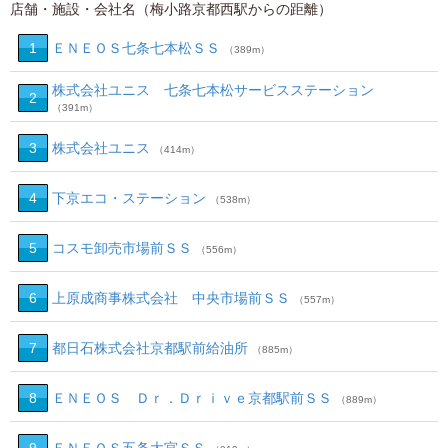
店舗・施設・会社名（梅小路京都西駅からの距離）
1
ＥＮＥＯＳ七条七本松ＳＳ
（389m）
株式会社ユニス 七条七本松サービスステーション
2
（391m）
3
株式会社ユニス
（414m）
4
下京エコ・ステーション
（538m）
5
コスモ卸売市場前ＳＳ
（556m）
6
上原成商事株式会社 中央市場前ＳＳ
（557m）
7
都日石株式会社京都駅前給油所
（885m）
8
ＥＮＥＯＳ Ｄｒ．Ｄｒｉｖｅ京都駅前ＳＳ
（889m）