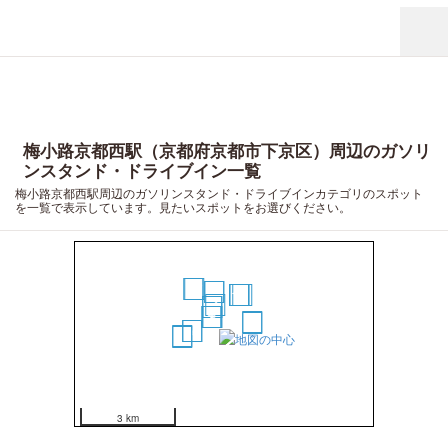
梅小路京都西駅（京都府京都市下京区）周辺のガソリ
ンスタンド・ドライブイン一覧
梅小路京都西駅周辺のガソリンスタンド・ドライブインカテゴリのスポット
を一覧で表示しています。見たいスポットをお選びください。
18
17
12
13
10
11
14
9
4
5
6
3
1
2
7
8
15
16
19
20
3 km