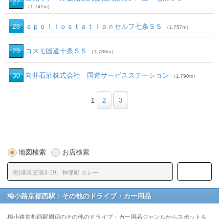
27
（1,741m）
28
ａｐｏｌｌｏｓｔａｔｉｏｎセルフ七条ＳＳ
（1,757m）
29
コスモ国道十条ＳＳ
（1,788m）
30
向井石油株式会社 国道サービスステーション
（1,790m）
1
2
3
地図検索
お店検索
梅小路京都西駅：その他のドライブ・カー用品
梅小路京都西駅周辺のその他のドライブ・カー用品ジャンルからスポットを