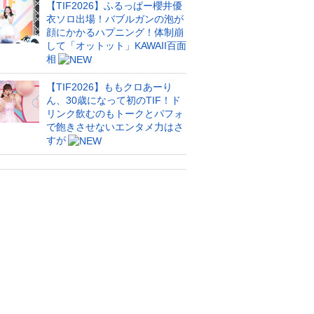
【TIF2026】ふるっぱー櫻井優
衣ソロ出場！バブルガンの泡が
顔にかかるハプニング！体制崩
して「オットット」KAWAII百面
相
【TIF2026】ももクロあーり
ん、30歳になって初のTIF！ド
リンク飲むのもトークとパフォ
で飽きさせないエンタメ力はさ
すが