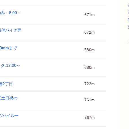
み：8:00～
671m
原付バイク専
672m
00mmまで
680m
:12:00～
680m
斎橋2丁目
722m
【土日祝の
761m
で/ハイルー
767m