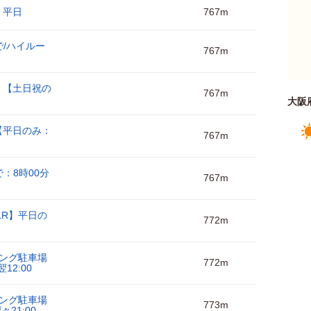
】平日
767m
で/ハイルー
767m
】【土日祝の
767m
大阪
【平日のみ：
767m
：8時00分
767m
LR】平日の
772m
ング駐車場
772m
12:00
ング駐車場
773m
21:00