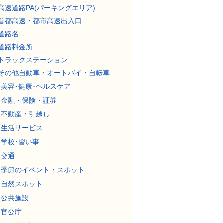
高速道路PA(パーキングエリア)
首都高速・都市高速出入口
道路名
道路料金所
トラックステーション
その他自動車・オートバイ・自転車
美容･健康･ヘルスケア
金融・保険・証券
不動産・引越し
生活サービス
学校･習い事
交通
季節のイベント・スポット
自然スポット
公共施設
官公庁