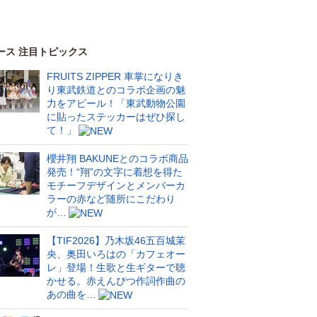
ース 注目トピックス
FRUITS ZIPPER 車掌になりき
り東武鉄道とのコラボ企画の魅
力をアピール！「東武動物公園
に貼ったステッカーはぜひ探し
て！」
櫻井翔 BAKUNEとのコラボ商品
発売！“翔”の文字に着想を得た
モチーフデザインとメンバーカ
ラーの赤など随所にこだわり
が…
【TIF2026】乃木坂46五百城茉
央、奥田いろはの「カフェオー
レ」登場！生歌と生ギターで聴
かせる。赤えんぴつ作詞作曲の
あの曲を…