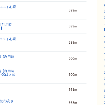
エスト心斎
599m
【利用時
599m
㎝】
エスト心斎
599m
場【利用時
600m
場【利用時
9:00は入出
600m
661m
械式/高さ
668m