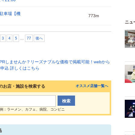
駐車場【機
773m
ニュ
3
4
5
…
77
後へ
のお店・施設を検索する
オススメ店舗一覧へ
例：ラーメン、カフェ、病院、コンビニ
品