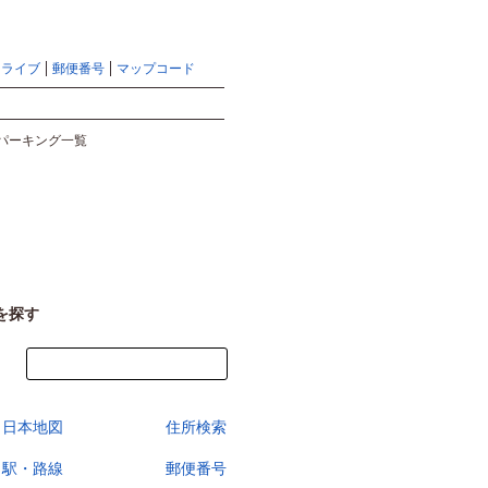
地図検索ならマピオントップ
ヘルプ
サイトマップ
ドライブ
郵便番号
マップコード
検索
パーキング一覧
を探す
今すぐ地図を見る
日本地図
住所検索
駅・路線
郵便番号