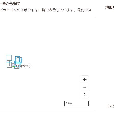
一覧から探す
地図
グカテゴリのスポットを一覧で表示しています。見たいス
13
10
11
12
7
8
9
2
3
4
5
20
25
26
14
27
28
29
30
1
6
15
17
18
16
19
21
22
23
24
3 km
コン