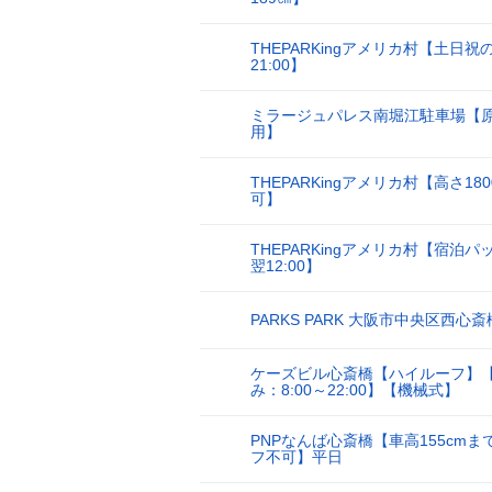
THEPARKingアメリカ村【土日祝の
15
21:00】
ミラージュパレス南堀江駐車場【
16
用】
THEPARKingアメリカ村【高さ18
17
可】
THEPARKingアメリカ村【宿泊パック
18
翌12:00】
PARKS PARK 大阪市中央区西心
19
ケーズビル心斎橋【ハイルーフ】
20
み：8:00～22:00】【機械式】
PNPなんば心斎橋【車高155cmま
21
フ不可】平日