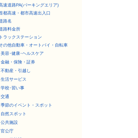
高速道路PA(パーキングエリア)
首都高速・都市高速出入口
道路名
道路料金所
トラックステーション
その他自動車・オートバイ・自転車
美容･健康･ヘルスケア
金融・保険・証券
不動産・引越し
生活サービス
学校･習い事
交通
季節のイベント・スポット
自然スポット
公共施設
官公庁