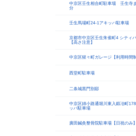
中京区壬生相合町駐車場 壬生寺ま
8
分
壬生馬場町24-1アキッパ駐車場
9
京都市中京区壬生朱雀町4 シティ
10
【高さ注意】
中京区猩々町ガレージ【利用時間
11
西堂町駐車場
12
二条城黒門別邸
13
中京区姉小路通堀川東入鍛冶町178
14
ッパ駐車場
廣田鍼灸整骨院駐車場【日祝のみ
15