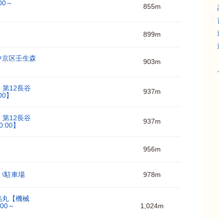
00～
855m
899m
中京区壬生森
903m
】第12長谷
937m
00】
】第12長谷
937m
:00】
956m
パ駐車場
978m
烏丸【機械
00～
1,024m