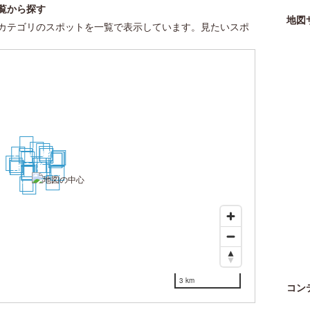
覧から探す
地図
カテゴリのスポットを一覧で表示しています。見たいスポ
30
13
14
12
22
10
11
29
9
24
25
26
19
20
27
18
1
2
5
15
16
4
3
6
7
8
23
28
17
21
3 km
コン