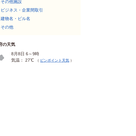
その他施設
ビジネス・企業間取引
建物名・ビル名
その他
府の天気
8月8日 6～9時
気温： 27℃
（
ピンポイント天気
）