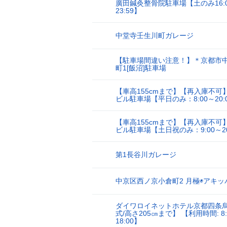
廣田鍼灸整骨院駐車場【土のみ16:
16
23:59】
中堂寺壬生川町ガレージ
17
【駐車場間違い注意！】＊京都市
18
町1[飯沼]駐車場
【車高155cmまで】【再入庫不可
19
ビル駐車場【平日のみ：8:00～20:
【車高155cmまで】【再入庫不可
20
ビル駐車場【土日祝のみ：9:00～20
第1長谷川ガレージ
21
中京区西ノ京小倉町2 月極◉アキッ
22
ダイワロイネットホテル京都四条
式/高さ205㎝まで】 【利用時間: 8:
23
18:00】