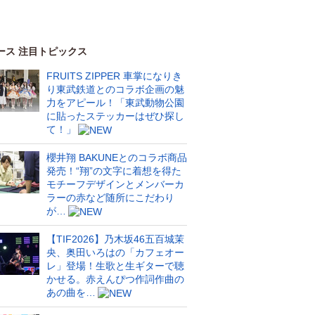
ース 注目トピックス
FRUITS ZIPPER 車掌になりき
り東武鉄道とのコラボ企画の魅
力をアピール！「東武動物公園
に貼ったステッカーはぜひ探し
て！」
櫻井翔 BAKUNEとのコラボ商品
発売！“翔”の文字に着想を得た
モチーフデザインとメンバーカ
ラーの赤など随所にこだわり
が…
【TIF2026】乃木坂46五百城茉
央、奥田いろはの「カフェオー
レ」登場！生歌と生ギターで聴
かせる。赤えんぴつ作詞作曲の
あの曲を…