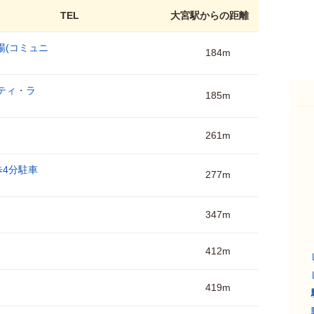
TEL
大宮駅からの距離
場(コミュニ
184m
ティ・ラ
185m
261m
4分駐車
277m
347m
412m
419m