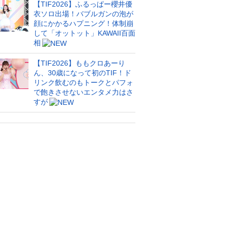
【TIF2026】ふるっぱー櫻井優
衣ソロ出場！バブルガンの泡が
顔にかかるハプニング！体制崩
して「オットット」KAWAII百面
相
【TIF2026】ももクロあーり
ん、30歳になって初のTIF！ド
リンク飲むのもトークとパフォ
で飽きさせないエンタメ力はさ
すが