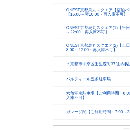
ONEST京都烏丸スクエア【宿泊パ
24
【16:00～翌10:00・再入庫不可】
ONEST京都烏丸スクエア(1)【平日
25
～22:00・再入庫不可】
ONEST京都烏丸スクエア(2)【土
26
8:00～22:00・再入庫不可】
＊京都市中京区壬生森町37[山内]
27
パルティール五条駐車場
28
六角堂南駐車場【ご利用時間：8:00~
29
入庫不可】
ガレージ関【ご利用時間：7:00～23
30