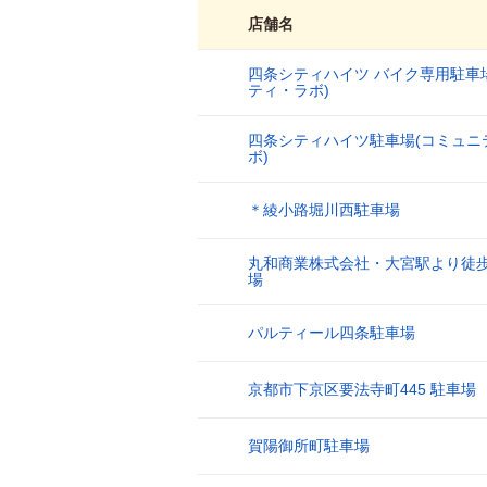
店舗名
四条シティハイツ バイク専用駐車
1
ティ・ラボ)
四条シティハイツ駐車場(コミュニ
2
ボ)
＊綾小路堀川西駐車場
3
丸和商業株式会社・大宮駅より徒歩
4
場
パルティール四条駐車場
5
京都市下京区要法寺町445 駐車場
6
賀陽御所町駐車場
7