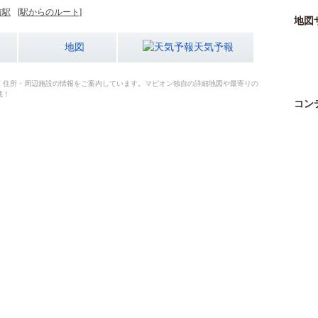
前駅
[駅からのルート]
地図
地図
天気予報
・住所・周辺施設の情報をご案内しています。マピオン独自の詳細地図や最寄りの
載！
コン