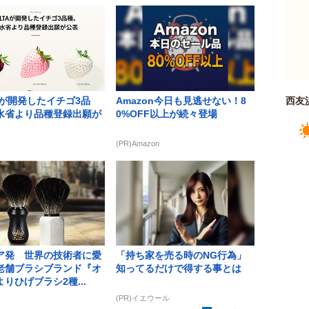
Aが開発したイチゴ3品
Amazon今日も見逃せない！8
西友
水省より品種登録出願が
0%OFF以上が続々登場
(PR)Amazon
ア発 世界の技術者に愛
「持ち家を売る時のNG行為」
老舗ブラシブランド『オ
知ってるだけで得する事とは
りひげブラシ2種...
(PR)イエウール