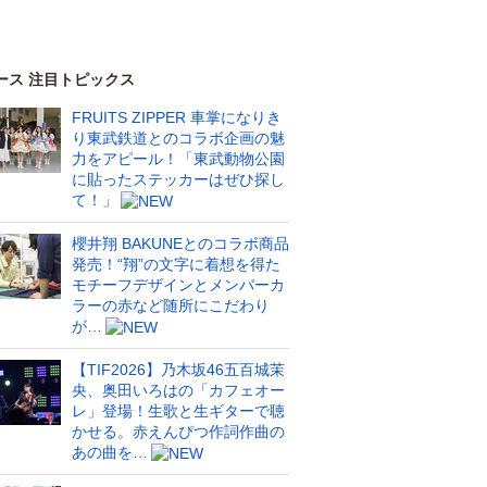
ース 注目トピックス
FRUITS ZIPPER 車掌になりき
り東武鉄道とのコラボ企画の魅
力をアピール！「東武動物公園
に貼ったステッカーはぜひ探し
て！」
櫻井翔 BAKUNEとのコラボ商品
発売！“翔”の文字に着想を得た
モチーフデザインとメンバーカ
ラーの赤など随所にこだわり
が…
【TIF2026】乃木坂46五百城茉
央、奥田いろはの「カフェオー
レ」登場！生歌と生ギターで聴
かせる。赤えんぴつ作詞作曲の
あの曲を…