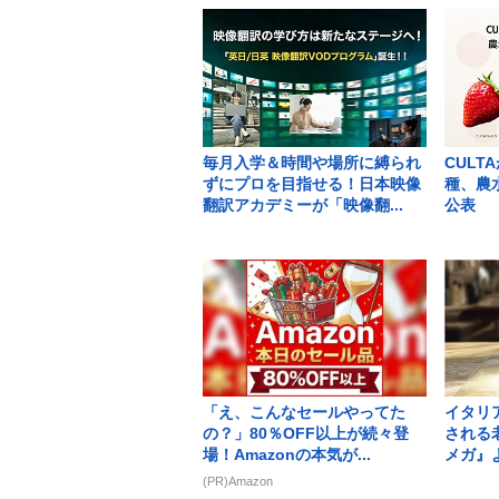
毎月入学＆時間や場所に縛られ
CULT
ずにプロを目指せる！日本映像
種、農
翻訳アカデミーが「映像翻...
公表
「え、こんなセールやってた
イタリ
の？」80％OFF以上が続々登
される
場！Amazonの本気が...
メガ』よ
(PR)Amazon