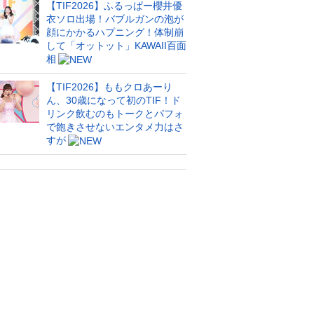
【TIF2026】ふるっぱー櫻井優
衣ソロ出場！バブルガンの泡が
顔にかかるハプニング！体制崩
して「オットット」KAWAII百面
相
【TIF2026】ももクロあーり
ん、30歳になって初のTIF！ド
リンク飲むのもトークとパフォ
で飽きさせないエンタメ力はさ
すが