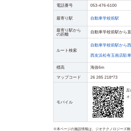
電話番号
053-476-6100
最寄り駅
自動車学校前駅
最寄り駅から
自動車学校前駅から直
の距離
自動車学校前駅から
ルート検索
西友浜松有玉南店駐
標高
海抜6m
マップコード
26 285 218*73
左
ォ
モバイル
※本ページの施設情報は、ジオテクノロジーズ株