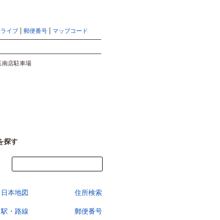
地図検索ならマピオントップ
ヘルプ
サイトマップ
ドライブ
郵便番号
マップコード
検索
玉南店駐車場
を探す
今すぐ地図を見る
日本地図
住所検索
駅・路線
郵便番号