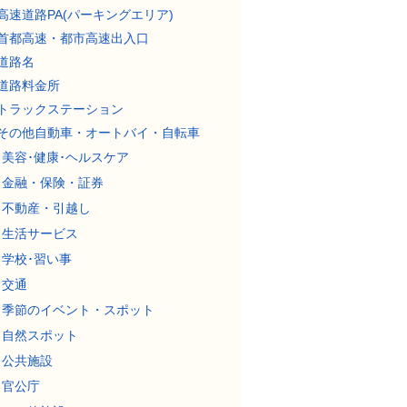
高速道路PA(パーキングエリア)
首都高速・都市高速出入口
道路名
道路料金所
トラックステーション
その他自動車・オートバイ・自転車
美容･健康･ヘルスケア
金融・保険・証券
不動産・引越し
生活サービス
学校･習い事
交通
季節のイベント・スポット
自然スポット
公共施設
官公庁