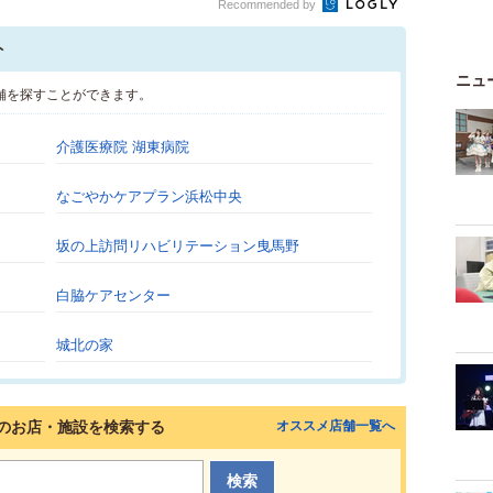
Recommended by
ト
ニュ
舗を探すことができます。
介護医療院 湖東病院
なごやかケアプラン浜松中央
坂の上訪問リハビリテーション曳馬野
白脇ケアセンター
城北の家
のお店・施設を検索する
オススメ店舗一覧へ