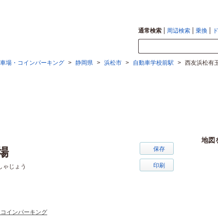
通常検索
周辺検索
乗換
車場・コインパーキング
>
静岡県
>
浜松市
>
自動車学校前駅
>
西友浜松有
地図
場
保存
印刷
しゃじょう
・コインパーキング