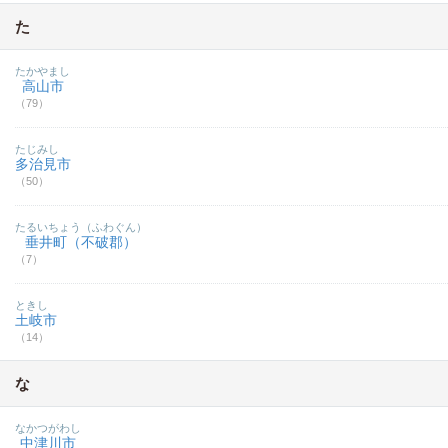
た
たかやまし
高山市
（79）
たじみし
多治見市
（50）
たるいちょう（ふわぐん）
垂井町（不破郡）
（7）
ときし
土岐市
（14）
な
なかつがわし
中津川市