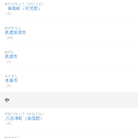
みたけちょう（かにぐん）
御嵩町（可児郡）
（2）
みのかもし
美濃加茂市
（14）
みのし
美濃市
（7）
もとすし
本巣市
（2）
や
やおつちょう（かもぐん）
八百津町（加茂郡）
（3）
やまがたし