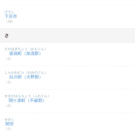
げろし
下呂市
（19）
さ
さかほぎちょう（かもぐん）
坂祝町（加茂郡）
（1）
しらかわむら（おおのぐん）
白川村（大野郡）
（1）
せきがはらちょう（ふわぐん）
関ケ原町（不破郡）
（2）
せきし
関市
（7）