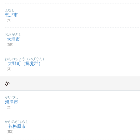
えなし
恵那市
（9）
おおがきし
大垣市
（59）
おおのちょう（いびぐん）
大野町（揖斐郡）
（3）
か
かいづし
海津市
（2）
かかみがはらし
各務原市
（53）