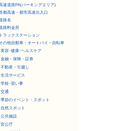
高速道路PA(パーキングエリア)
首都高速・都市高速出入口
道路名
道路料金所
トラックステーション
その他自動車・オートバイ・自転車
美容･健康･ヘルスケア
金融・保険・証券
不動産・引越し
生活サービス
学校･習い事
交通
季節のイベント・スポット
自然スポット
公共施設
官公庁