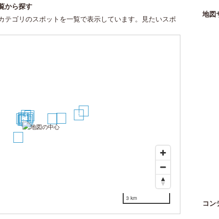
覧から探す
地図
カテゴリのスポットを一覧で表示しています。見たいスポ
3
2
1
14
6
4
9
17
13
5
16
7
10
12
8
11
15
3 km
コン