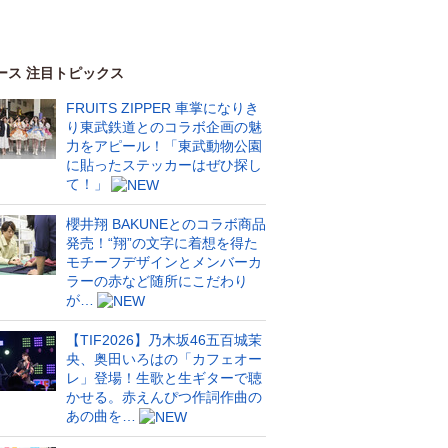
ース 注目トピックス
FRUITS ZIPPER 車掌になりき
り東武鉄道とのコラボ企画の魅
力をアピール！「東武動物公園
に貼ったステッカーはぜひ探し
て！」
櫻井翔 BAKUNEとのコラボ商品
発売！“翔”の文字に着想を得た
モチーフデザインとメンバーカ
ラーの赤など随所にこだわり
が…
【TIF2026】乃木坂46五百城茉
央、奥田いろはの「カフェオー
レ」登場！生歌と生ギターで聴
かせる。赤えんぴつ作詞作曲の
あの曲を…