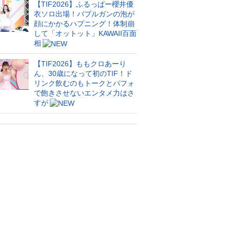
【TIF2026】ふるっぱー櫻井優
衣ソロ出場！バブルガンの泡が
顔にかかるハプニング！体制崩
して「オットット」KAWAII百面
相
【TIF2026】ももクロあーり
ん、30歳になって初のTIF！ド
リンク飲むのもトークとパフォ
で飽きさせないエンタメ力はさ
すが