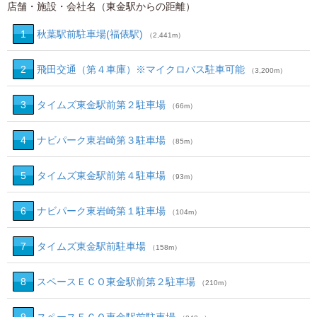
店舗・施設・会社名（東金駅からの距離）
1
秋葉駅前駐車場(福俵駅)
（2,441m）
2
飛田交通（第４車庫）※マイクロバス駐車可能
（3,200m）
3
タイムズ東金駅前第２駐車場
（66m）
4
ナビパーク東岩崎第３駐車場
（85m）
5
タイムズ東金駅前第４駐車場
（93m）
6
ナビパーク東岩崎第１駐車場
（104m）
7
タイムズ東金駅前駐車場
（158m）
8
スペースＥＣＯ東金駅前第２駐車場
（210m）