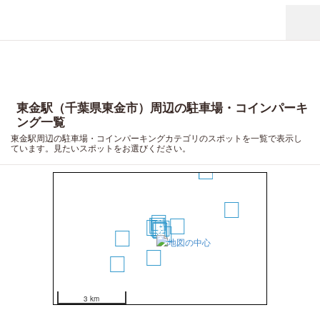
東金駅（千葉県東金市）周辺の駐車場・コインパーキ
ング一覧
東金駅周辺の駐車場・コインパーキングカテゴリのスポットを一覧で表示し
ています。見たいスポットをお選びください。
16
15
2
9
8
7
12
10
5
4
3
6
11
14
13
1
3 km