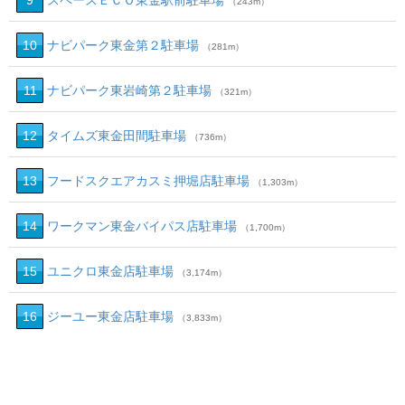
9
スペースＥＣＯ東金駅前駐車場
（243m）
10
ナビパーク東金第２駐車場
（281m）
11
ナビパーク東岩崎第２駐車場
（321m）
12
タイムズ東金田間駐車場
（736m）
13
フードスクエアカスミ押堀店駐車場
（1,303m）
14
ワークマン東金バイパス店駐車場
（1,700m）
15
ユニクロ東金店駐車場
（3,174m）
16
ジーユー東金店駐車場
（3,833m）