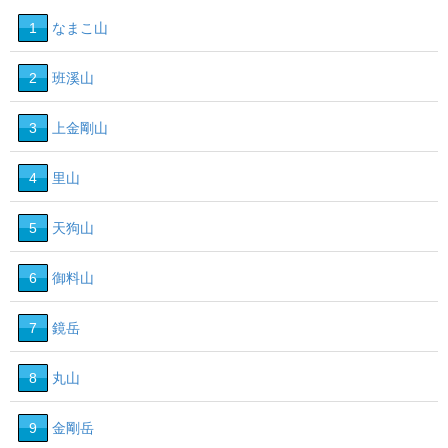
1
なまこ山
4
2
班溪山
3
上金剛山
8
4
里山
9
5
天狗山
6
御料山
17
7
鏡岳
16
8
丸山
9
金剛岳