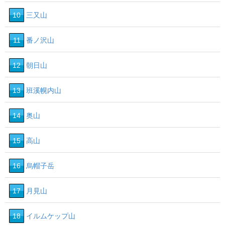
10
三又山
11
番ノ沢山
12
朝日山
13
班溪幌内山
14
奥山
15
高山
16
烏帽子岳
17
月見山
18
イルムケップ山