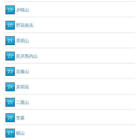
19
夕暎山
20
野花南岳
21
美唄山
22
尻岸馬内山
23
近藤山
24
多聞岳
25
二股山
26
笠森
27
崕山