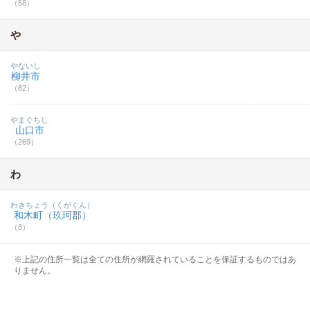
（58）
や
やないし
柳井市
（82）
やまぐちし
山口市
（269）
わ
わきちょう（くがぐん）
和木町（玖珂郡）
（8）
※上記の住所一覧は全ての住所が網羅されていることを保証するものではあ
りません。