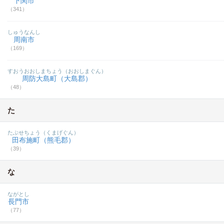
下関市
（341）
しゅうなんし
周南市
（169）
すおうおおしまちょう（おおしまぐん）
周防大島町（大島郡）
（48）
た
たぶせちょう（くまげぐん）
田布施町（熊毛郡）
（39）
な
ながとし
長門市
（77）