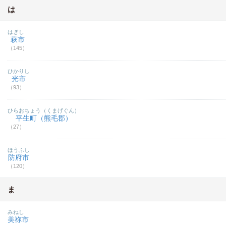
は
はぎし
萩市
（145）
ひかりし
光市
（93）
ひらおちょう（くまげぐん）
平生町（熊毛郡）
（27）
ほうふし
防府市
（120）
ま
みねし
美祢市