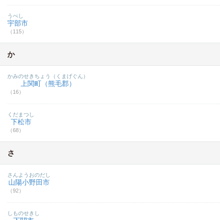
うべし
宇部市
（115）
か
かみのせきちょう（くまげぐん）
上関町（熊毛郡）
（16）
くだまつし
下松市
（68）
さ
さんようおのだし
山陽小野田市
（92）
しものせきし