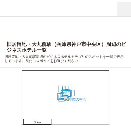
旧居留地・大丸前駅（兵庫県神戸市中央区）周辺のビ
ジネスホテル一覧
旧居留地・大丸前駅周辺のビジネスホテルカテゴリのスポットを一覧で表示
しています。見たいスポットをお選びください。
16
19
14
15
11
2
6
18
9
3
1
4
5
7
10
13
8
17
12
20
3 km