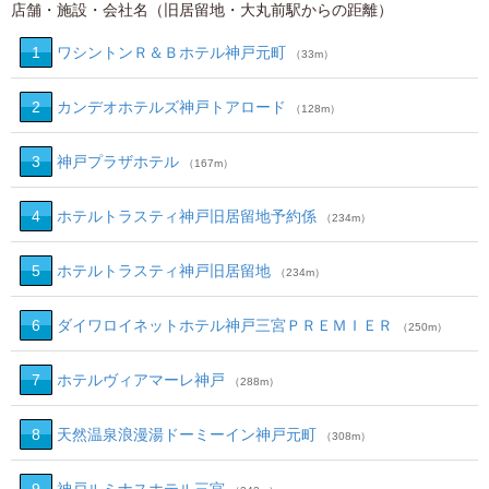
店舗・施設・会社名（旧居留地・大丸前駅からの距離）
1
ワシントンＲ＆Ｂホテル神戸元町
（33m）
2
カンデオホテルズ神戸トアロード
（128m）
3
神戸プラザホテル
（167m）
4
ホテルトラスティ神戸旧居留地予約係
（234m）
5
ホテルトラスティ神戸旧居留地
（234m）
6
ダイワロイネットホテル神戸三宮ＰＲＥＭＩＥＲ
（250m）
7
ホテルヴィアマーレ神戸
（288m）
8
天然温泉浪漫湯ドーミーイン神戸元町
（308m）