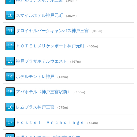
9
神戸ルミナスホテル三宮
（343m）
10
スマイルホテル神戸元町
（362m）
11
ザロイヤルパークキャンバス神戸三宮
（363m）
12
ＨＯＴＥＬメリケンポート神戸元町
（460m）
13
神戸プラザホテルウエスト
（467m）
14
ホテルモントレ神戸
（476m）
15
アパホテル〈神戸三宮駅前〉
（486m）
16
レムプラス神戸三宮
（575m）
17
Ｈｏｓｔｅｌ Ａｎｃｈｏｒａｇｅ
（634m）