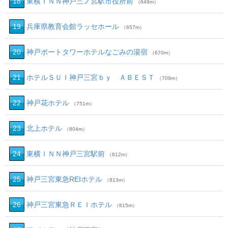
18
東横ＩＮＮ神戸三ノ宮駅市役所前
（649m）
19
兵庫県教育会館ラッセホール
（657m）
20
神戸ポートタワーホテルなごみの湯宿
（670m）
21
ホテルＳＵＩ神戸三宮ｂｙ ＡＢＥＳＴ
（709m）
22
神戸花ホテル
（751m）
23
北上ホテル
（804m）
24
東横ＩＮＮ神戸三宮駅前
（812m）
25
神戸三宮東急REIホテル
（813m）
26
神戸三宮東急ＲＥＩホテル
（815m）