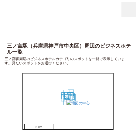
三ノ宮駅（兵庫県神戸市中央区）周辺のビジネスホテ
ル一覧
三ノ宮駅周辺のビジネスホテルカテゴリのスポットを一覧で表示していま
す。見たいスポットをお選びください。
20
16
7
10
5
13
6
9
1
12
3
4
14
2
18
15
8
11
17
19
3 km