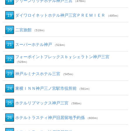
18
グリーンリッチホテル神戸三宮
（478m）
19
ダイワロイネットホテル神戸三宮ＰＲＥＭＩＥＲ
（495m）
20
二宮旅館
（519m）
21
スーパーホテル神戸
（524m）
フォーポイントフレックスｂｙシェラトン神戸三宮
22
（528m）
23
神戸ルミナスホテル三宮
（545m）
24
東横ＩＮＮ神戸三ノ宮駅市役所前
（561m）
25
ホテルリブマックス神戸三宮
（596m）
26
ホテルトラスティ神戸旧居留地予約係
（600m）