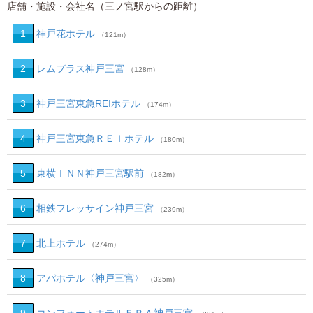
店舗・施設・会社名（三ノ宮駅からの距離）
1
神戸花ホテル
（121m）
2
レムプラス神戸三宮
（128m）
3
神戸三宮東急REIホテル
（174m）
4
神戸三宮東急ＲＥＩホテル
（180m）
5
東横ＩＮＮ神戸三宮駅前
（182m）
6
相鉄フレッサイン神戸三宮
（239m）
7
北上ホテル
（274m）
8
アパホテル〈神戸三宮〉
（325m）