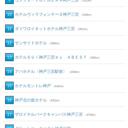
9
コンフォートホテルＥＲＡ神戸三宮
（331m）
10
ホテルヴィラフォンテーヌ神戸三宮
（339m）
11
ダイワロイネットホテル神戸三宮
（381m）
12
サンサイドホテル
（386m）
13
ホテルＳＵＩ神戸三宮ｂｙ ＡＢＥＳＴ
（392m）
14
アパホテル〈神戸三宮駅前〉
（408m）
15
ホテルモントレ神戸
（442m）
16
神戸北の坂ホテル
（452m）
17
ザロイヤルパークキャンバス神戸三宮
（478m）