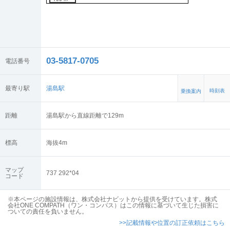
03-5817-0705
電話番号
最寄り駅
湯島駅
時刻表
乗換案内
距離
湯島駅から直線距離で129m
標高
海抜
4
m
マップ
737 292*04
コード
※本ページの施設情報は、株式会社ナビットから提供を受けています。株式
会社ONE COMPATH（ワン・コンパス）はこの情報に基づいて生じた損害に
ついての責任を負いません。
>>記載情報や位置の訂正依頼はこちら