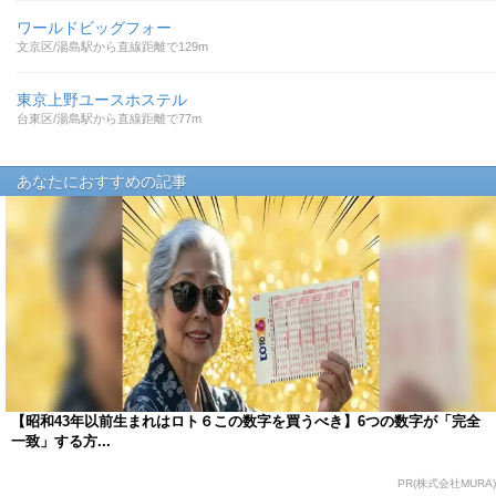
ワールドビッグフォー
文京区/湯島駅から直線距離で129m
東京上野ユースホステル
台東区/湯島駅から直線距離で77m
あなたにおすすめの記事
【昭和43年以前生まれはロト６この数字を買うべき】6つの数字が「完全
一致」する方...
PR(株式会社MURA)