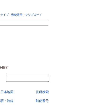
地図検索ならマピオントップ
ヘルプ
サイトマップ
ドライブ
郵便番号
マップコード
検索
を探す
今すぐ地図を見る
日本地図
住所検索
駅・路線
郵便番号