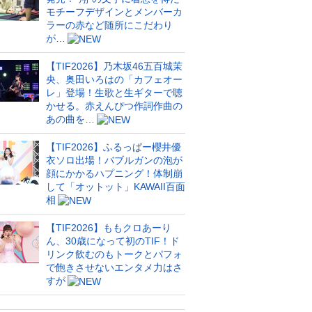
モチーフデザインとメンバーカ
ラーの赤など随所にこだわり
が…
【TIF2026】乃木坂46五百城茉
央、奥田いろはの「カフェオー
レ」登場！生歌と生ギターで聴
かせる。赤えんぴつ作詞作曲の
あの曲を…
【TIF2026】ふるっぱー櫻井優
衣ソロ出場！バブルガンの泡が
顔にかかるハプニング！体制崩
して「オットット」KAWAII百面
相
【TIF2026】ももクロあーり
ん、30歳になって初のTIF！ド
リンク飲むのもトークとパフォ
で飽きさせないエンタメ力はさ
すが