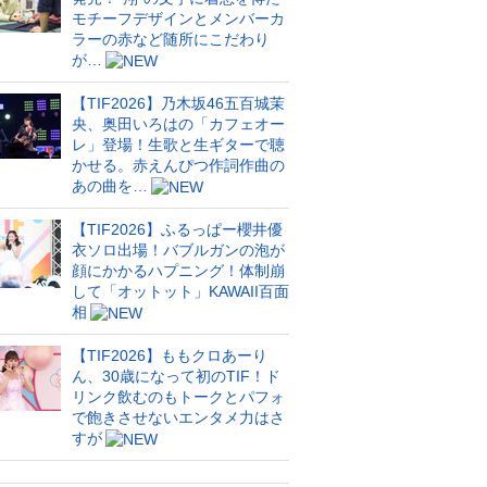
モチーフデザインとメンバーカ
ラーの赤など随所にこだわり
が…
【TIF2026】乃木坂46五百城茉
央、奥田いろはの「カフェオー
レ」登場！生歌と生ギターで聴
かせる。赤えんぴつ作詞作曲の
あの曲を…
【TIF2026】ふるっぱー櫻井優
衣ソロ出場！バブルガンの泡が
顔にかかるハプニング！体制崩
して「オットット」KAWAII百面
相
【TIF2026】ももクロあーり
ん、30歳になって初のTIF！ド
リンク飲むのもトークとパフォ
で飽きさせないエンタメ力はさ
すが