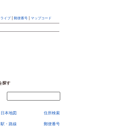
地図検索ならマピオントップ
ヘルプ
サイトマップ
ドライブ
郵便番号
マップコード
検索
を探す
今すぐ地図を見る
日本地図
住所検索
駅・路線
郵便番号