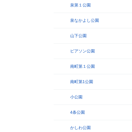
泉第１公園
13
泉なかよし公園
14
山下公園
15
ピアソン公園
16
南町第１公園
17
南町第1公園
18
小公園
19
4条公園
20
かしわ公園
21