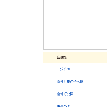
店舗名
三治公園
1
南仲町風の子公園
2
南仲町公園
3
中央公園
4