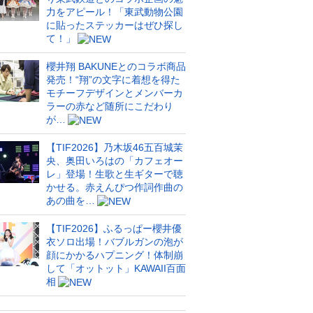
力をアピール！「東武動物公園
に貼ったステッカーはぜひ探し
て！」
櫻井翔 BAKUNEとのコラボ商品
発売！“翔”の文字に着想を得た
モチーフデザインとメンバーカ
ラーの赤など随所にこだわり
が…
【TIF2026】乃木坂46五百城茉
央、奥田いろはの「カフェオー
レ」登場！生歌と生ギターで聴
かせる。赤えんぴつ作詞作曲の
あの曲を…
【TIF2026】ふるっぱー櫻井優
衣ソロ出場！バブルガンの泡が
顔にかかるハプニング！体制崩
して「オットット」KAWAII百面
相