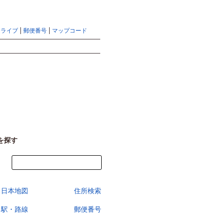
地図検索ならマピオントップ
ヘルプ
サイトマップ
ドライブ
郵便番号
マップコード
検索
を探す
今すぐ地図を見る
日本地図
住所検索
駅・路線
郵便番号