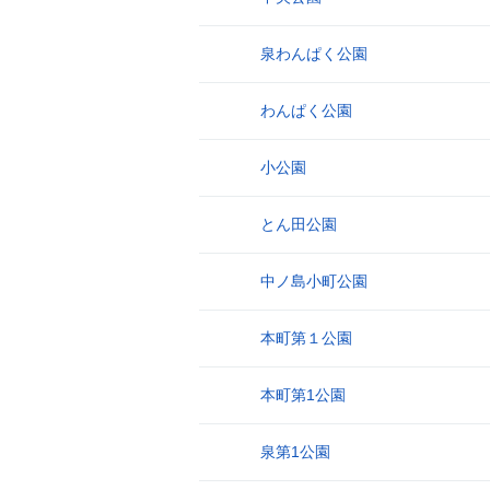
泉わんぱく公園
5
わんぱく公園
6
小公園
7
とん田公園
8
中ノ島小町公園
9
本町第１公園
10
本町第1公園
11
泉第1公園
12