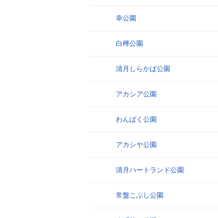
幸公園
22
白樺公園
23
清月しらかば公園
24
アカシア公園
25
わんぱく公園
26
アカシヤ公園
27
清月ハートランド公園
28
常盤こぶし公園
29