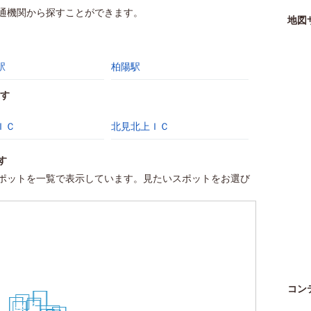
通機関から探すことができます。
地図
駅
柏陽駅
す
ＩＣ
北見北上ＩＣ
す
ポットを一覧で表示しています。見たいスポットをお選び
コン
19
20
22
25
27
7
4
16