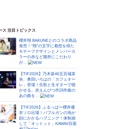
ース 注目トピックス
櫻井翔 BAKUNEとのコラボ商品
発売！“翔”の文字に着想を得た
モチーフデザインとメンバーカ
ラーの赤など随所にこだわり
が…
【TIF2026】乃木坂46五百城茉
央、奥田いろはの「カフェオー
レ」登場！生歌と生ギターで聴
かせる。赤えんぴつ作詞作曲の
あの曲を…
【TIF2026】ふるっぱー櫻井優
衣ソロ出場！バブルガンの泡が
顔にかかるハプニング！体制崩
して「オットット」KAWAII百面