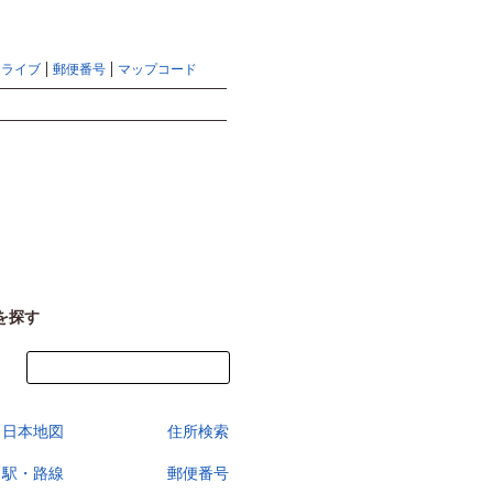
地図検索ならマピオントップ
ヘルプ
サイトマップ
ドライブ
郵便番号
マップコード
検索
を探す
今すぐ地図を見る
日本地図
住所検索
駅・路線
郵便番号