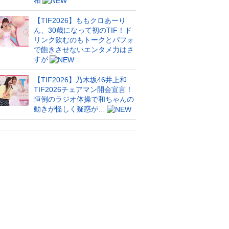
相
【TIF2026】ももクロあーり
ん、30歳になって初のTIF！ド
リンク飲むのもトークとパフォ
で飽きさせないエンタメ力はさ
すが
【TIF2026】乃木坂46井上和
TIF2026チェアマン開会宣言！
恒例のラジオ体操で和ちゃんの
動きが怪しく疑惑が…